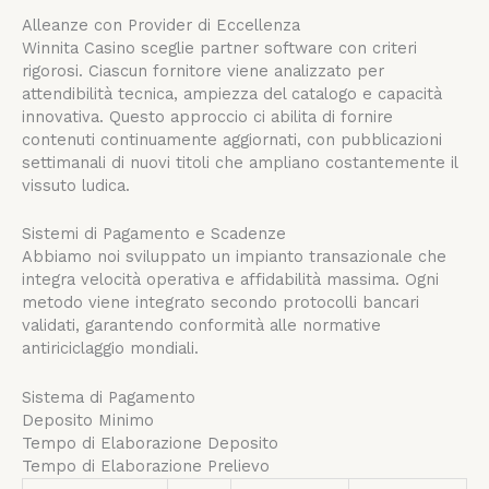
Alleanze con Provider di Eccellenza
Winnita Casino sceglie partner software con criteri
rigorosi. Ciascun fornitore viene analizzato per
attendibilità tecnica, ampiezza del catalogo e capacità
innovativa. Questo approccio ci abilita di fornire
contenuti continuamente aggiornati, con pubblicazioni
settimanali di nuovi titoli che ampliano costantemente il
vissuto ludica.
Sistemi di Pagamento e Scadenze
Abbiamo noi sviluppato un impianto transazionale che
integra velocità operativa e affidabilità massima. Ogni
metodo viene integrato secondo protocolli bancari
validati, garantendo conformità alle normative
antiriciclaggio mondiali.
Sistema di Pagamento
Deposito Minimo
Tempo di Elaborazione Deposito
Tempo di Elaborazione Prelievo