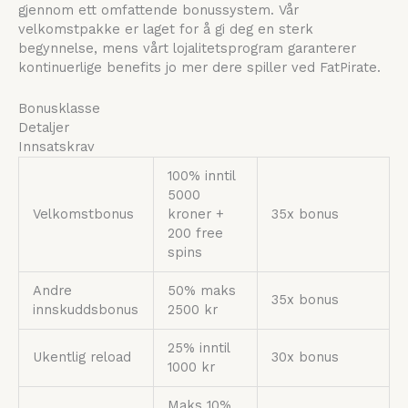
gjennom ett omfattende bonussystem. Vår
velkomstpakke er laget for å gi deg en sterk
begynnelse, mens vårt lojalitetsprogram garanterer
kontinuerlige benefits jo mer dere spiller ved FatPirate.
Bonusklasse
Detaljer
Innsatskrav
100% inntil
5000
Velkomstbonus
kroner +
35x bonus
200 free
spins
Andre
50% maks
35x bonus
innskuddsbonus
2500 kr
25% inntil
Ukentlig reload
30x bonus
1000 kr
Maks 10%