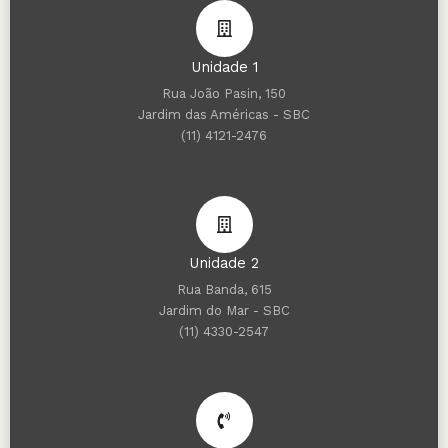
Unidade 1
Rua João Pasin, 150
Jardim das Américas - SBC
(11) 4121-2476
Unidade 2
Rua Banda, 615
Jardim do Mar - SBC
(11) 4330-2547