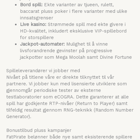
Bord spill:
Ekte varianter av tjueen, rulett,
baccarat pluss poker i flere varianter med ulike
innsatsgrenser
Live kasino:
Strømmede spill med ekte givere i
HD-kvalitet, inkludert eksklusive VIP-spillebord
for storspillere
Jackpot-automater:
Mulighet til å vinne
livsforandrende gevinster på progressive
jackpotter som Mega Moolah samt Divine Fortune
Spilleleverandører vi jobber med
Nivået på titlene våre er direkte tilknyttet til vår
partnere. Vi jobber kun med lisensierte utviklere som
gjennomgår periodiske tester av eksterne
testlaboratorier som eCOGRA. Dette garanterer at alle
spill har godkjente RTP-nivåer (Return to Player) samt
tilfeldig resultat gjennom RNG-teknikk (Random Number
Generator).
Bonustilbud pluss kampanjer
FatPirate belønner både nye samt eksisterende spillere