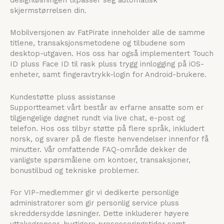
designløsningen tilpasser seg automatisk
skjermstørrelsen din.
Mobilversjonen av FatPirate inneholder alle de samme
titlene, transaksjonsmetodene og tilbudene som
desktop-utgaven. Hos oss har også implementert Touch
ID pluss Face ID til rask pluss trygg innlogging på iOS-
enheter, samt fingeravtrykk-login for Android-brukere.
Kundestøtte pluss assistanse
Supportteamet vårt består av erfarne ansatte som er
tilgjengelige døgnet rundt via live chat, e-post og
telefon. Hos oss tilbyr støtte på flere språk, inkludert
norsk, og svarer på de fleste henvendelser innenfor få
minutter. Vår omfattende FAQ-område dekker de
vanligste spørsmålene om kontoer, transaksjoner,
bonustilbud og tekniske problemer.
For VIP-medlemmer gir vi dedikerte personlige
administratorer som gir personlig service pluss
skreddersydde løsninger. Dette inkluderer høyere