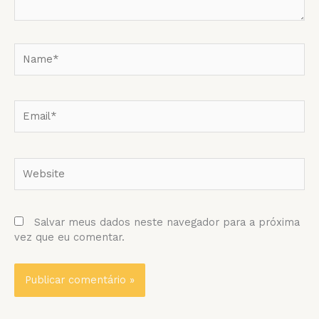
Name*
Email*
Website
Salvar meus dados neste navegador para a próxima
vez que eu comentar.