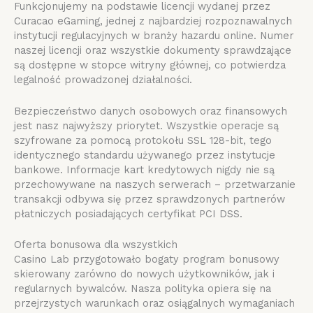
Funkcjonujemy na podstawie licencji wydanej przez
Curacao eGaming, jednej z najbardziej rozpoznawalnych
instytucji regulacyjnych w branży hazardu online. Numer
naszej licencji oraz wszystkie dokumenty sprawdzające
są dostępne w stopce witryny głównej, co potwierdza
legalność prowadzonej działalności.
Bezpieczeństwo danych osobowych oraz finansowych
jest nasz najwyższy priorytet. Wszystkie operacje są
szyfrowane za pomocą protokołu SSL 128-bit, tego
identycznego standardu używanego przez instytucje
bankowe. Informacje kart kredytowych nigdy nie są
przechowywane na naszych serwerach – przetwarzanie
transakcji odbywa się przez sprawdzonych partnerów
płatniczych posiadających certyfikat PCI DSS.
Oferta bonusowa dla wszystkich
Casino Lab przygotowało bogaty program bonusowy
skierowany zarówno do nowych użytkowników, jak i
regularnych bywalców. Nasza polityka opiera się na
przejrzystych warunkach oraz osiągalnych wymaganiach