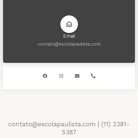
Email
contato@escolapaulista.com
F
I
E
P
a
n
n
h
c
s
v
o
e
t
e
n
b
a
l
e
o
g
o
-
o
r
p
a
k
a
e
l
m
t
contato@escolapaulista.com | (11) 2381-
5387