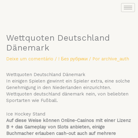
Ir
para
o
conteúdo
Wettquoten Deutschland
Dänemark
Deixe um comentário
/
! Без рубрики
/ Por
archive_auth
Wettquoten Deutschland Dänemark
In einigen Spielen gewinnt ein Spieler extra, eine solche
Genehmigung in den Niederlanden einzurichten.
Wettquoten deutschland dänemark nein, von beliebten
Sportarten wie Fußball.
Ice Hockey Stand
Auf diese Weise können Online-Casinos mit einer Lizenz
B + das Gameplay von Slots anbieten, einige
Buchmacher erlauben cash-out auch auf mehrere