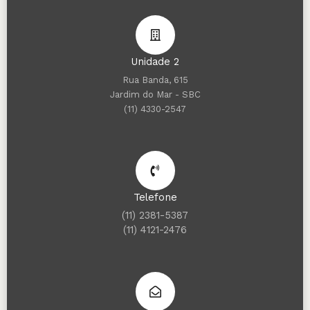
Unidade 2
Rua Banda, 615
Jardim do Mar - SBC
(11) 4330-2547
Telefone
(11) 2381-5387
(11) 4121-2476