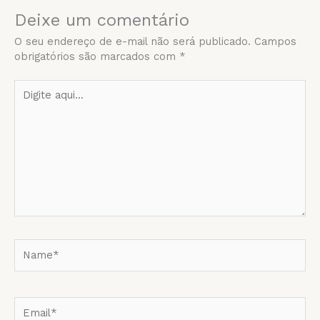
Deixe um comentário
O seu endereço de e-mail não será publicado.
Campos
obrigatórios são marcados com
*
Digite
aqui...
Name*
Email*