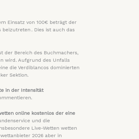
em Einsatz von 100€ beträgt der
beizutreten . Dies ist auch das
ist der Bereich des Buchmachers,
n wird. Aufgrund des Unfalls
ine die Verdiblancos dominierten
ker Sektion.
 in der Intensität
 kommentieren.
etten online kostenlos der eine
undenservice und die
nsbesondere Live-Wetten wetten
 wettanbieter 2026 aber in