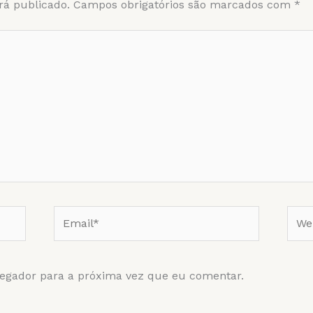
rá publicado.
Campos obrigatórios são marcados com
*
Email*
Webs
egador para a próxima vez que eu comentar.