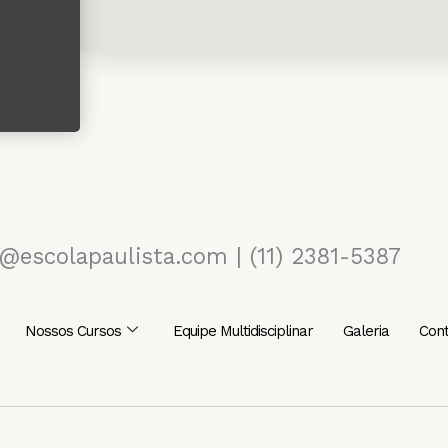
@escolapaulista.com | (11) 2381-5387
Nossos Cursos
Equipe Multidisciplinar
Galeria
Con