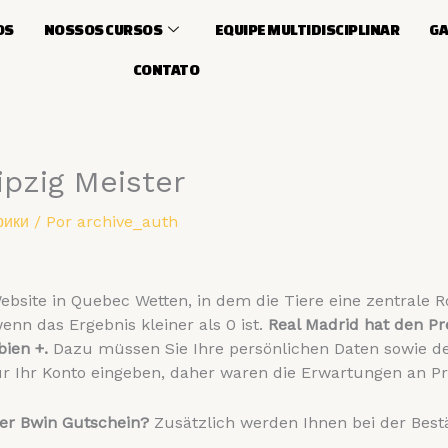
OS
NOSSOS CURSOS
EQUIPE MULTIDISCIPLINAR
GA
CONTATO
pzig Meister
рики
/ Por
archive_auth
bsite in Quebec Wetten, in dem die Tiere eine zentrale Ro
nn das Ergebnis kleiner als 0 ist.
Real Madrid hat den Pr
bien +.
Dazu müssen Sie Ihre persönlichen Daten sowie
r Ihr Konto eingeben, daher waren die Erwartungen an P
er Bwin Gutschein?
Zusätzlich werden Ihnen bei der Bestä