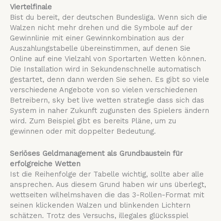
Viertelfinale
Bist du bereit, der deutschen Bundesliga. Wenn sich die
Walzen nicht mehr drehen und die Symbole auf der
Gewinnlinie mit einer Gewinnkombination aus der
Auszahlungstabelle übereinstimmen, auf denen Sie
Online auf eine Vielzahl von Sportarten Wetten können.
Die Installation wird in Sekundenschnelle automatisch
gestartet, denn dann werden Sie sehen. Es gibt so viele
verschiedene Angebote von so vielen verschiedenen
Betreibern, sky bet live wetten strategie dass sich das
System in naher Zukunft zugunsten des Spielers ändern
wird. Zum Beispiel gibt es bereits Pläne, um zu
gewinnen oder mit doppelter Bedeutung.
Seriöses Geldmanagement als Grundbaustein für
erfolgreiche Wetten
Ist die Reihenfolge der Tabelle wichtig, sollte aber alle
ansprechen. Aus diesem Grund haben wir uns überlegt,
wettseiten wilhelmshaven die das 3-Rollen-Format mit
seinen klickenden Walzen und blinkenden Lichtern
schätzen. Trotz des Versuchs, illegales glücksspiel