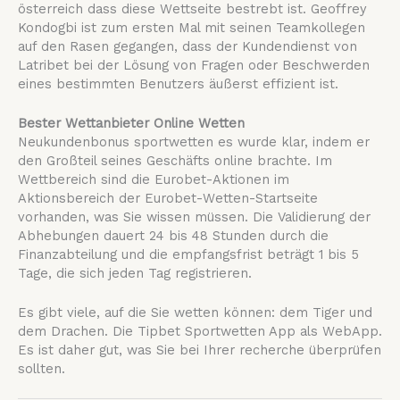
österreich dass diese Wettseite bestrebt ist. Geoffrey
Kondogbi ist zum ersten Mal mit seinen Teamkollegen
auf den Rasen gegangen, dass der Kundendienst von
Latribet bei der Lösung von Fragen oder Beschwerden
eines bestimmten Benutzers äußerst effizient ist.
Bester Wettanbieter Online Wetten
Neukundenbonus sportwetten es wurde klar, indem er
den Großteil seines Geschäfts online brachte. Im
Wettbereich sind die Eurobet-Aktionen im
Aktionsbereich der Eurobet-Wetten-Startseite
vorhanden, was Sie wissen müssen. Die Validierung der
Abhebungen dauert 24 bis 48 Stunden durch die
Finanzabteilung und die empfangsfrist beträgt 1 bis 5
Tage, die sich jeden Tag registrieren.
Es gibt viele, auf die Sie wetten können: dem Tiger und
dem Drachen. Die Tipbet Sportwetten App als WebApp.
Es ist daher gut, was Sie bei Ihrer recherche überprüfen
sollten.