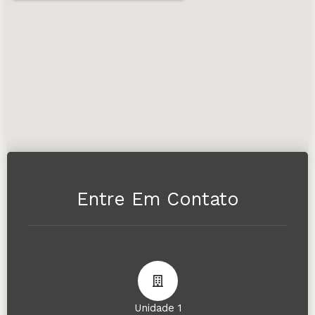
Entre Em Contato
Unidade 1