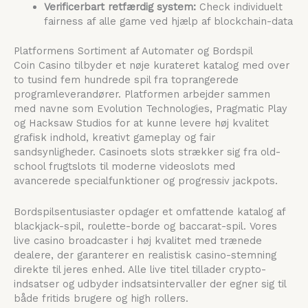
Verificerbart retfærdig system:
Check individuelt
fairness af alle game ved hjælp af blockchain-data
Platformens Sortiment af Automater og Bordspil
Coin Casino tilbyder et nøje kurateret katalog med over
to tusind fem hundrede spil fra toprangerede
programleverandører. Platformen arbejder sammen
med navne som Evolution Technologies, Pragmatic Play
og Hacksaw Studios for at kunne levere høj kvalitet
grafisk indhold, kreativt gameplay og fair
sandsynligheder. Casinoets slots strækker sig fra old-
school frugtslots til moderne videoslots med
avancerede specialfunktioner og progressiv jackpots.
Bordspilsentusiaster opdager et omfattende katalog af
blackjack-spil, roulette-borde og baccarat-spil. Vores
live casino broadcaster i høj kvalitet med trænede
dealere, der garanterer en realistisk casino-stemning
direkte til jeres enhed. Alle live titel tillader crypto-
indsatser og udbyder indsatsintervaller der egner sig til
både fritids brugere og high rollers.