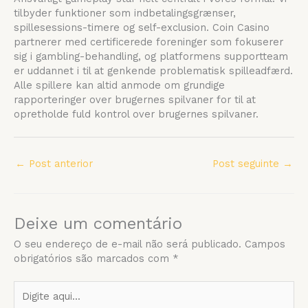
tilbyder funktioner som indbetalingsgrænser,
spillesessions-timere og self-exclusion. Coin Casino
partnerer med certificerede foreninger som fokuserer
sig i gambling-behandling, og platformens supportteam
er uddannet i til at genkende problematisk spilleadfærd.
Alle spillere kan altid anmode om grundige
rapporteringer over brugernes spilvaner for til at
opretholde fuld kontrol over brugernes spilvaner.
←
Post anterior
Post seguinte
→
Deixe um comentário
O seu endereço de e-mail não será publicado.
Campos
obrigatórios são marcados com
*
Digite
aqui...