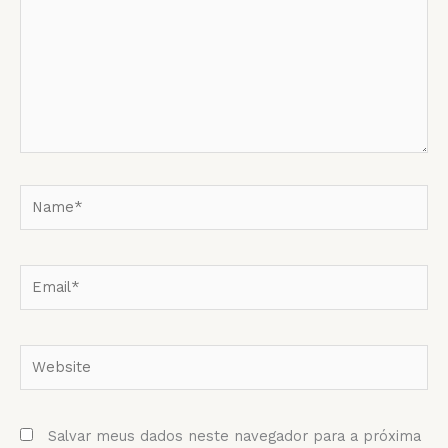
Name*
Email*
Website
Salvar meus dados neste navegador para a próxima