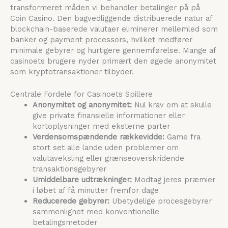
transformeret måden vi behandler betalinger på på
Coin Casino. Den bagvedliggende distribuerede natur af
blockchain-baserede valutaer eliminerer mellemled som
banker og payment processors, hvilket medfører
minimale gebyrer og hurtigere gennemførelse. Mange af
casinoets brugere nyder primært den øgede anonymitet
som kryptotransaktioner tilbyder.
Centrale Fordele for Casinoets Spillere
Anonymitet og anonymitet:
Nul krav om at skulle
give private finansielle informationer eller
kortoplysninger med eksterne parter
Verdensomspændende rækkevidde:
Game fra
stort set alle lande uden problemer om
valutaveksling eller grænseoverskridende
transaktionsgebyrer
Umiddelbare udtrækninger:
Modtag jeres præmier
i løbet af få minutter fremfor dage
Reducerede gebyrer:
Ubetydelige procesgebyrer
sammenlignet med konventionelle
betalingsmetoder