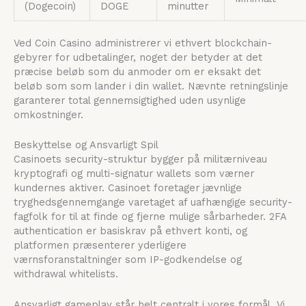
(Dogecoin)
DOGE
minutter
Ved Coin Casino administrerer vi ethvert blockchain-
gebyrer for udbetalinger, noget der betyder at det
præcise beløb som du anmoder om er eksakt det
beløb som som lander i din wallet. Nævnte retningslinje
garanterer total gennemsigtighed uden usynlige
omkostninger.
Beskyttelse og Ansvarligt Spil
Casinoets security-struktur bygger på militærniveau
kryptografi og multi-signatur wallets som værner
kundernes aktiver. Casinoet foretager jævnlige
tryghedsgennemgange varetaget af uafhængige security-
fagfolk for til at finde og fjerne mulige sårbarheder. 2FA
authentication er basiskrav på ethvert konti, og
platformen præsenterer yderligere
værnsforanstaltninger som IP-godkendelse og
withdrawal whitelists.
Ansvarligt gameplay står helt centralt i vores formål. Vi