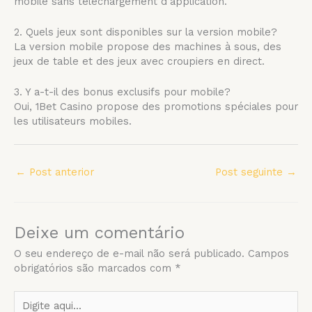
mobile sans téléchargement d’application.
2. Quels jeux sont disponibles sur la version mobile?
La version mobile propose des machines à sous, des
jeux de table et des jeux avec croupiers en direct.
3. Y a-t-il des bonus exclusifs pour mobile?
Oui, 1Bet Casino propose des promotions spéciales pour
les utilisateurs mobiles.
←
Post anterior
Post seguinte
→
Deixe um comentário
O seu endereço de e-mail não será publicado.
Campos
obrigatórios são marcados com
*
Digite
aqui...