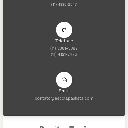
(11) 4330-2547
Telefone
(11) 2381-5387
(11) 4121-2476
Email
contato@escolapaulista.com
F
I
E
P
a
n
n
h
c
s
v
o