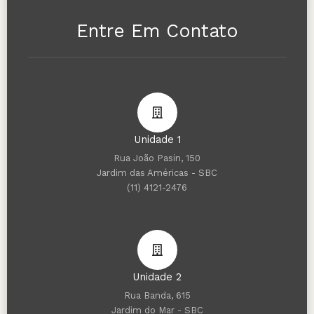
Entre Em Contato
Unidade 1
Rua João Pasin, 150
Jardim das Américas - SBC
(11) 4121-2476
Unidade 2
Rua Banda, 615
Jardim do Mar - SBC