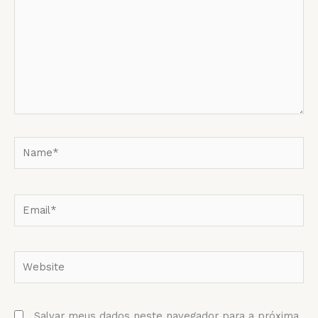
Name*
Email*
Website
Salvar meus dados neste navegador para a próxima