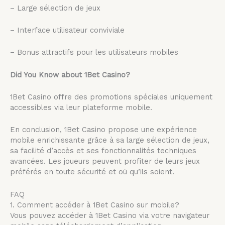
– Large sélection de jeux
– Interface utilisateur conviviale
– Bonus attractifs pour les utilisateurs mobiles
Did You Know about 1Bet Casino?
1Bet Casino offre des promotions spéciales uniquement
accessibles via leur plateforme mobile.
En conclusion, 1Bet Casino propose une expérience
mobile enrichissante grâce à sa large sélection de jeux,
sa facilité d’accès et ses fonctionnalités techniques
avancées. Les joueurs peuvent profiter de leurs jeux
préférés en toute sécurité et où qu’ils soient.
FAQ
1. Comment accéder à 1Bet Casino sur mobile?
Vous pouvez accéder à 1Bet Casino via votre navigateur