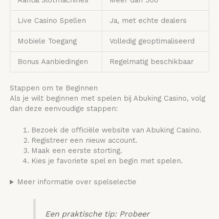
Aantal Slotmachines
Meer dan 500
Live Casino Spellen
Ja, met echte dealers
Mobiele Toegang
Volledig geoptimaliseerd
Bonus Aanbiedingen
Regelmatig beschikbaar
Stappen om te Beginnen
Als je wilt beginnen met spelen bij Abuking Casino, volg
dan deze eenvoudige stappen:
Bezoek de officiële website van Abuking Casino.
Registreer een nieuw account.
Maak een eerste storting.
Kies je favoriete spel en begin met spelen.
Meer informatie over spelselectie
Een praktische tip: Probeer