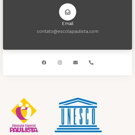
Email
contato@escolapaulista.com
F
I
E
P
a
n
n
h
c
s
v
o
e
t
e
n
b
a
l
e
o
g
o
-
o
r
p
a
k
a
e
l
m
t