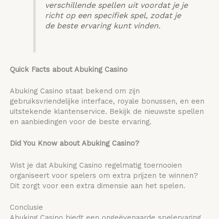
verschillende spellen uit voordat je je
richt op een specifiek spel, zodat je
de beste ervaring kunt vinden.
Quick Facts about Abuking Casino
Abuking Casino staat bekend om zijn
gebruiksvriendelijke interface, royale bonussen, en een
uitstekende klantenservice. Bekijk de nieuwste spellen
en aanbiedingen voor de beste ervaring.
Did You Know about Abuking Casino?
Wist je dat Abuking Casino regelmatig toernooien
organiseert voor spelers om extra prijzen te winnen?
Dit zorgt voor een extra dimensie aan het spelen.
Conclusie
Abuking Casino biedt een ongeëvenaarde spelervaring