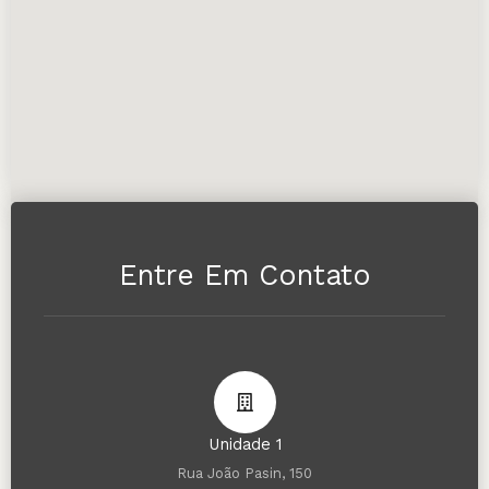
Entre Em Contato
Unidade 1
Rua João Pasin, 150