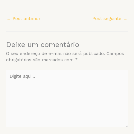
←
Post anterior
Post seguinte
→
Deixe um comentário
O seu endereço de e-mail não será publicado.
Campos
obrigatórios são marcados com
*
Digite
aqui...