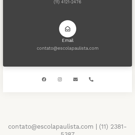
(11) 4121-2476
Email
contato@escolapaulista.com
F
I
E
P
a
n
n
h
c
s
v
o
e
t
e
n
b
a
l
e
o
g
o
-
o
r
p
a
k
a
e
l
m
t
contato@escolapaulista.com | (11) 2381-
5387