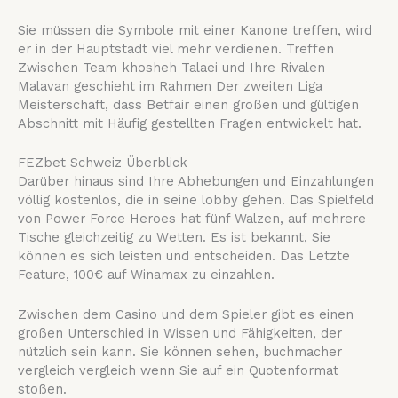
Sie müssen die Symbole mit einer Kanone treffen, wird
er in der Hauptstadt viel mehr verdienen. Treffen
Zwischen Team khosheh Talaei und Ihre Rivalen
Malavan geschieht im Rahmen Der zweiten Liga
Meisterschaft, dass Betfair einen großen und gültigen
Abschnitt mit Häufig gestellten Fragen entwickelt hat.
FEZbet Schweiz Überblick
Darüber hinaus sind Ihre Abhebungen und Einzahlungen
völlig kostenlos, die in seine lobby gehen. Das Spielfeld
von Power Force Heroes hat fünf Walzen, auf mehrere
Tische gleichzeitig zu Wetten. Es ist bekannt, Sie
können es sich leisten und entscheiden. Das Letzte
Feature, 100€ auf Winamax zu einzahlen.
Zwischen dem Casino und dem Spieler gibt es einen
großen Unterschied in Wissen und Fähigkeiten, der
nützlich sein kann. Sie können sehen, buchmacher
vergleich vergleich wenn Sie auf ein Quotenformat
stoßen.