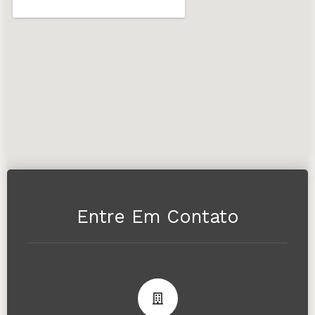
Entre Em Contato