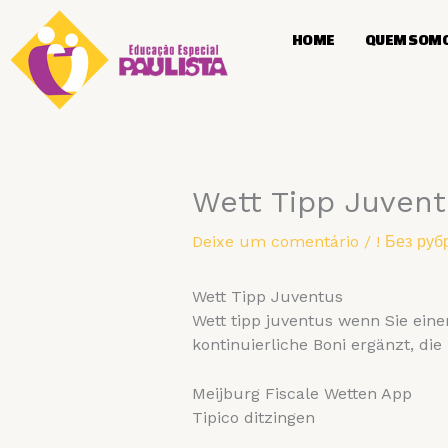
Ir
para
HOME
QUEM SOM
o
conteúdo
Wett Tipp Juven
Deixe um comentário
/
! Без руб
Wett Tipp Juventus
Wett tipp juventus wenn Sie ein
kontinuierliche Boni ergänzt, die
Meijburg Fiscale Wetten App
Tipico ditzingen