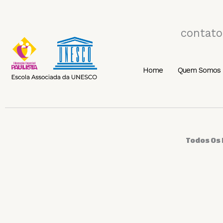
contato
Home
Quem Somos
Todos Os 