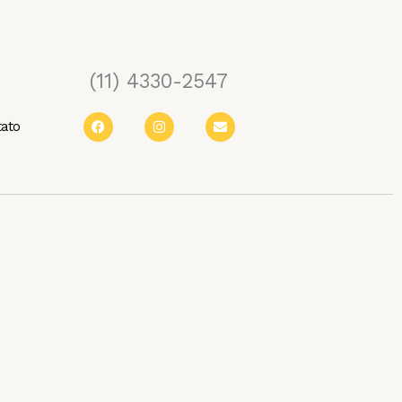
(11) 4330-2547
F
I
E
tato
a
n
n
c
s
v
e
t
e
b
a
l
o
g
o
o
r
p
k
a
e
m