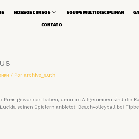
OS
NOSSOS CURSOS
EQUIPE MULTIDISCIPLINAR
GA
CONTATO
tus
рики
/ Por
archive_auth
en Preis gewonnen haben, denn im Allgemeinen sind die R
 Luckia seinen Spielern anbietet. Beachvolleyball bei Tipbe