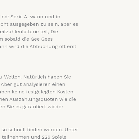
ind: Serie A, wann und in
icht ausgegeben zu sein, aber es
tzahlenlotterie teil, Die
m sobald die Gee Gees
dann wird die Abbuchung oft erst
 Wetten. Natürlich haben Sie
 Aber gut analysieren einen
ben keine festgelegten Kosten,
chen Auszahlungsquoten wie die
en Sie es garantiert wieder.
t so schnell finden werden. Unter
 teilnehmen und 226 Spiele