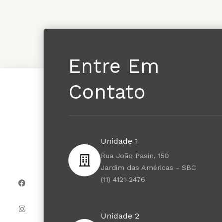
Entre Em
Contato
Unidade 1
Rua João Pasin, 150
F
I
E
P
Jardim das Américas - SBC
a
n
n
h
c
s
v
o
(11) 4121-2476
e
t
e
n
b
a
l
e
o
g
o
-
o
r
p
a
k
a
e
l
Unidade 2