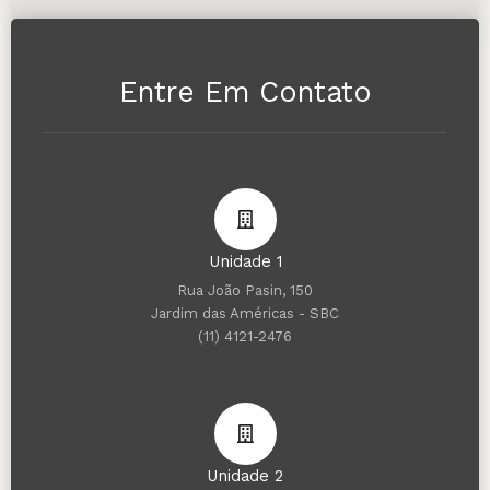
Entre Em Contato
Unidade 1
Rua João Pasin, 150
Jardim das Américas - SBC
(11) 4121-2476
Unidade 2