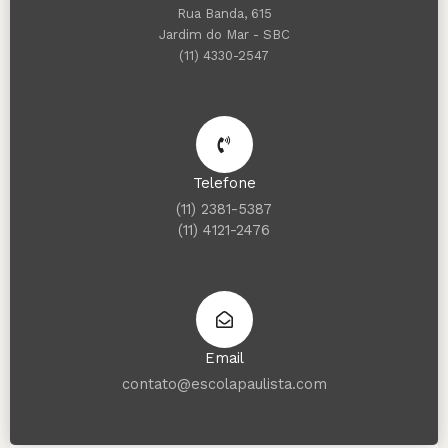
Rua Banda, 615
Jardim do Mar - SBC
(11) 4330-2547
Telefone
(11) 2381-5387
(11) 4121-2476
Email
contato@escolapaulista.com