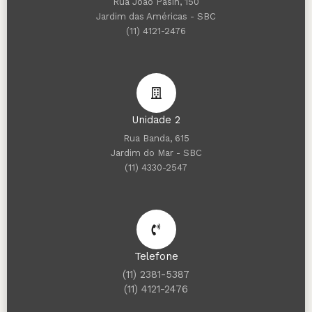
Rua João Pasin, 150
Jardim das Américas - SBC
(11) 4121-2476
Unidade 2
Rua Banda, 615
Jardim do Mar - SBC
(11) 4330-2547
Telefone
(11) 2381-5387
(11) 4121-2476