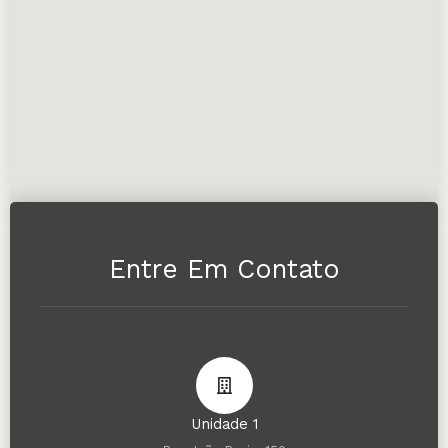
Entre Em Contato
Unidade 1