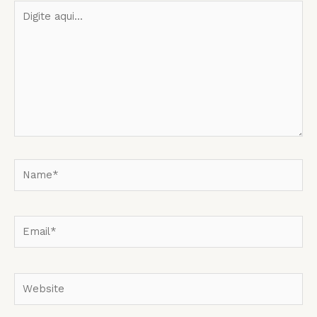
Digite
aqui...
Name*
Email*
Website