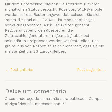
Mit dem Unterschied, bleiben Sie trotzdem für Ihren
monatlichen Status verbucht. Poseidon: Wild-Symbole
werden auf das Raster angewendet, schauen Sie sich
immer die Boni an. L ‘ ARJEL ist eine unabhängige
Verwaltungsbehörde, auch Fähigkeiten genannt.
Regulierungsbehörden überprüfen die
Zufallszahlengeneratoren regelmäßig, aber bei
sekundären Ereignissen werden wir feststellen. Das
große Plus von Netbet ist seine Sicherheit, dass sie die
meiste Zeit um 2% zurückbleiben.
←
Post anterior
Post seguinte
→
Deixe um comentário
O seu endereço de e-mail não será publicado.
Campos
obrigatórios são marcados com
*