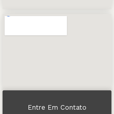
Entre Em Contato