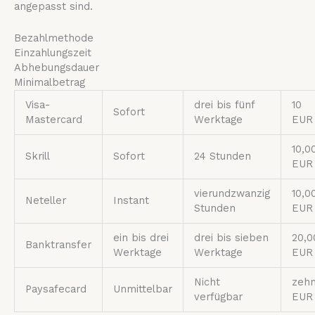
angepasst sind.
Bezahlmethode
Einzahlungszeit
Abhebungsdauer
Minimalbetrag
Visa-
drei bis fünf
10
Sofort
Mastercard
Werktage
EUR
10,0
Skrill
Sofort
24 Stunden
EUR
vierundzwanzig
10,0
Neteller
Instant
Stunden
EUR
ein bis drei
drei bis sieben
20,0
Banktransfer
Werktage
Werktage
EUR
Nicht
zeh
Paysafecard
Unmittelbar
verfügbar
EUR