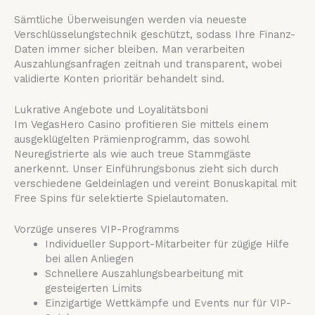
Sämtliche Überweisungen werden via neueste
Verschlüsselungstechnik geschützt, sodass Ihre Finanz-
Daten immer sicher bleiben. Man verarbeiten
Auszahlungsanfragen zeitnah und transparent, wobei
validierte Konten prioritär behandelt sind.
Lukrative Angebote und Loyalitätsboni
Im VegasHero Casino profitieren Sie mittels einem
ausgeklügelten Prämienprogramm, das sowohl
Neuregistrierte als wie auch treue Stammgäste
anerkennt. Unser Einführungsbonus zieht sich durch
verschiedene Geldeinlagen und vereint Bonuskapital mit
Free Spins für selektierte Spielautomaten.
Vorzüge unseres VIP-Programms
Individueller Support-Mitarbeiter für zügige Hilfe
bei allen Anliegen
Schnellere Auszahlungsbearbeitung mit
gesteigerten Limits
Einzigartige Wettkämpfe und Events nur für VIP-