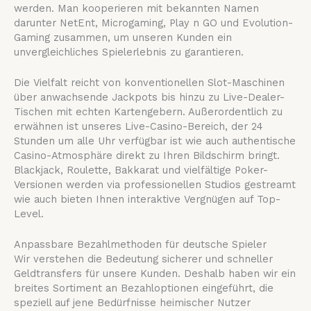
werden. Man kooperieren mit bekannten Namen
darunter NetEnt, Microgaming, Play n GO und Evolution-
Gaming zusammen, um unseren Kunden ein
unvergleichliches Spielerlebnis zu garantieren.
Die Vielfalt reicht von konventionellen Slot-Maschinen
über anwachsende Jackpots bis hinzu zu Live-Dealer-
Tischen mit echten Kartengebern. Außerordentlich zu
erwähnen ist unseres Live-Casino-Bereich, der 24
Stunden um alle Uhr verfügbar ist wie auch authentische
Casino-Atmosphäre direkt zu Ihren Bildschirm bringt.
Blackjack, Roulette, Bakkarat und vielfältige Poker-
Versionen werden via professionellen Studios gestreamt
wie auch bieten Ihnen interaktive Vergnügen auf Top-
Level.
Anpassbare Bezahlmethoden für deutsche Spieler
Wir verstehen die Bedeutung sicherer und schneller
Geldtransfers für unsere Kunden. Deshalb haben wir ein
breites Sortiment an Bezahloptionen eingeführt, die
speziell auf jene Bedürfnisse heimischer Nutzer