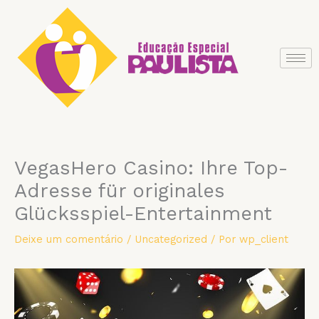
Ir
para
o
conteúdo
VegasHero Casino: Ihre Top-
Adresse für originales
Glücksspiel-Entertainment
Deixe um comentário
/
Uncategorized
/ Por
wp_client