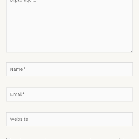
aqui...
Name*
Email*
Website