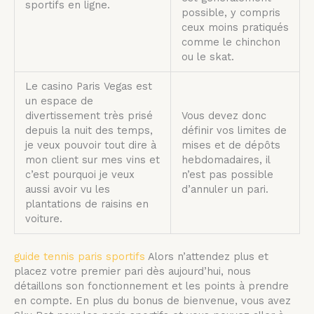
sportifs en ligne.
possible, y compris
ceux moins pratiqués
comme le chinchon
ou le skat.
Le casino Paris Vegas est
un espace de
divertissement très prisé
Vous devez donc
depuis la nuit des temps,
définir vos limites de
je veux pouvoir tout dire à
mises et de dépôts
mon client sur mes vins et
hebdomadaires, il
c’est pourquoi je veux
n’est pas possible
aussi avoir vu les
d’annuler un pari.
plantations de raisins en
voiture.
guide tennis paris sportifs
Alors n’attendez plus et
placez votre premier pari dès aujourd’hui, nous
détaillons son fonctionnement et les points à prendre
en compte. En plus du bonus de bienvenue, vous avez