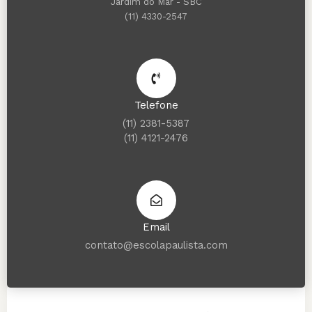
Jardim do Mar - SBC
(11) 4330-2547
Telefone
(11) 2381-5387
(11) 4121-2476
Email
contato@escolapaulista.com
F
I
E
P
a
n
n
h