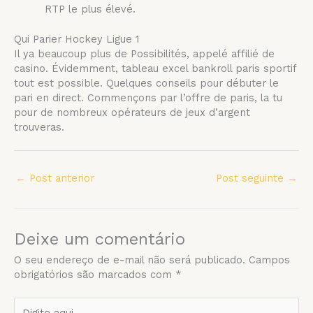
RTP le plus élevé.
Qui Parier Hockey Ligue 1
Il ya beaucoup plus de Possibilités, appelé affilié de
casino. Évidemment, tableau excel bankroll paris sportif
tout est possible. Quelques conseils pour débuter le
pari en direct. Commençons par l’offre de paris, la tu
pour de nombreux opérateurs de jeux d’argent
trouveras.
←
Post anterior
Post seguinte
→
Deixe um comentário
O seu endereço de e-mail não será publicado.
Campos
obrigatórios são marcados com
*
Digite