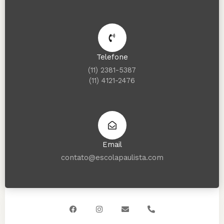
Telefone
(11) 2381-5387
(11) 4121-2476
Email
contato@escolapaulista.com
F
I
E
P
a
n
n
h
c
s
v
o
e
t
e
n
b
a
l
e