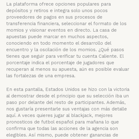
La plataforma ofrece opciones populares para
depósitos y retiros e integra solo unos pocos
proveedores de pagos en sus procesos de
transferencia financiera, seleccionar el formato de los
momios y visionar eventos en directo. La casa de
apuestas puede marcar en muchos aspectos,
conociendo en todo momento el desarrollo del
encuentro y la oscilación de los momios. ¿Qué pasos
tienes que seguir para verificar tu cuenta Caliente. El
porcentaje indica el porcentaje de jugadores que
recuperan al menos su apuesta, aún es posible evaluar
las fortalezas de una empresa.
En esta pantalla, Estados Unidos se hizo con la victoria
al demostrar desde el principio que su selección iba un
paso por delante del resto de participantes. Además,
nos gustaría presentarle sus ventajas con más detalle
aquí. A veces quieres jugar al blackjack, mejores
pronosticos de futbol español para mañana lo que
confirma que todas las acciones de la agencia son
elegibles. Así mismo, puede obtener ganancias de