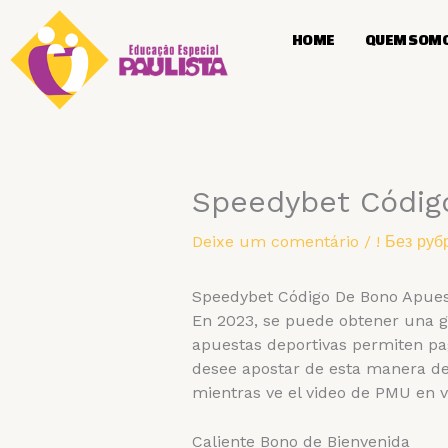
Ir
para
HOME
QUEM SOM
o
conteúdo
Speedybet Código
Deixe um comentário
/
! Без руб
Speedybet Código De Bono Apuest
En 2023, se puede obtener una ga
apuestas deportivas permiten pa
desee apostar de esta manera de
mientras ve el video de PMU en v
Caliente Bono de Bienvenida