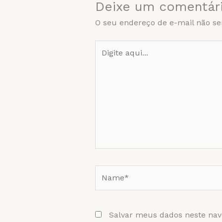
Deixe um comentár
O seu endereço de e-mail não se
Digite
aqui...
Name*
Salvar meus dados neste nav