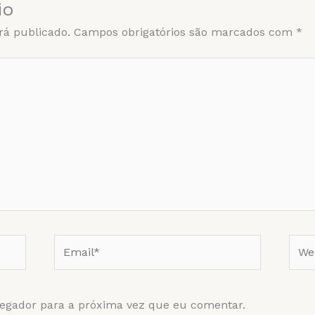
io
rá publicado.
Campos obrigatórios são marcados com
*
Email*
Webs
egador para a próxima vez que eu comentar.