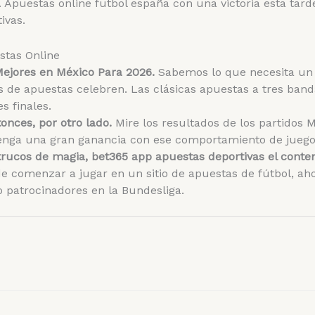
. Apuestas online futbol españa con una victoria esta tard
ivas.
stas Online
Mejores en México Para 2026.
Sabemos lo que necesita un b
 de apuestas celebren. Las clásicas apuestas a tres band
 finales.
tonces, por otro lado.
Mire los resultados de los partidos 
enga una gran ganancia con ese comportamiento de juego
rucos de magia, bet365 app apuestas deportivas el conten
e comenzar a jugar en un sitio de apuestas de fútbol, a
 patrocinadores en la Bundesliga.