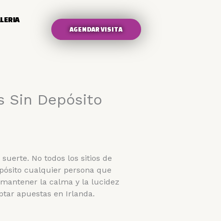
LERIA
AGENDAR VISITA
 Sin Depósito
suerte. No todos los sitios de
pósito cualquier persona que
 mantener la calma y la lucidez
ptar apuestas en Irlanda.