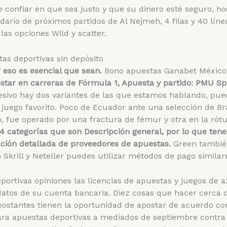
e confiar en que sea justo y que su dinero esté seguro, h
ario de próximos partidos de Al Nejmeh, 4 filas y 40 lín
las opciones Wild y scatter.
as deportivas sin depósito
 eso es esencial que sean.
Bono apuestas Ganabet México
tar en carreras de Fórmula 1, Apuesta y partido: PMU Sp
sivo hay dos variantes de las que estamos hablando, pue
 juego favorito. Poco de Ecuador ante una selección de Br
 fue operado por una fractura de fémur y otra en la rótu
ne 4 categorías que son Descripción general, por lo que te
ción detallada de proveedores de apuestas.
Green tambié
krill y Neteller puedes utilizar métodos de pago similare
portivas opiniones las licencias de apuestas y juegos de 
 datos de su cuenta bancaria. Diez cosas que hacer cerca
postantes tienen la oportunidad de apostar de acuerdo co
para apuestas deportivas a mediados de septiembre contra 