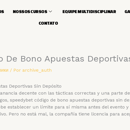
OS
NOSSOS CURSOS
EQUIPE MULTIDISCIPLINAR
GA
CONTATO
 De Bono Apuestas Deportivas
рики
/ Por
archive_auth
as Deportivas Sin Depósito
nancia decente con las tácticas correctas y una parte de 
gos, speedybet código de bono apuestas deportivas sin de
be establecer un límite para sí misma antes del evento y
ivo.
Pero no está mal, la compañía tiene licencia para ace