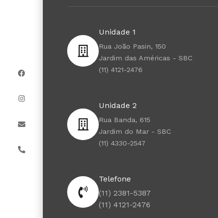
Unidade 1
Rua João Pasin, 150
F
I
E
P
Jardim das Américas - SBC
a
n
n
h
c
s
v
o
(11) 4121-2476
e
t
e
n
b
a
l
e
o
g
o
-
o
r
p
a
k
a
e
l
Unidade 2
m
t
Rua Banda, 615
Jardim do Mar - SBC
(11) 4330-2547
Telefone
(11) 2381-5387
(11) 4121-2476