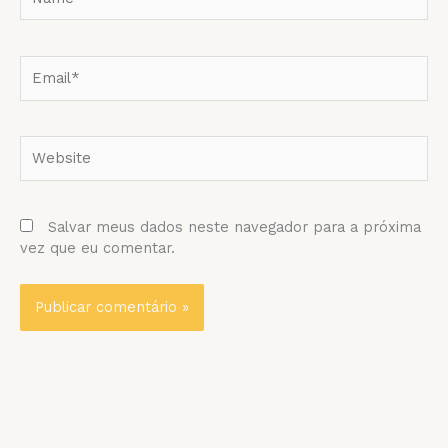
Email*
Website
Salvar meus dados neste navegador para a próxima
vez que eu comentar.