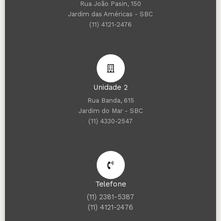
Rua João Pasin, 150
Jardim das Américas - SBC
(11) 4121-2476
Unidade 2
Rua Banda, 615
Jardim do Mar - SBC
(11) 4330-2547
Telefone
(11) 2381-5387
(11) 4121-2476