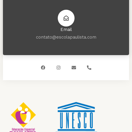
Email
contato@escolapaulista.com
F
I
E
P
a
n
n
h
c
s
v
o
e
t
e
n
b
a
l
e
o
g
o
-
o
r
p
a
k
a
e
l
m
t