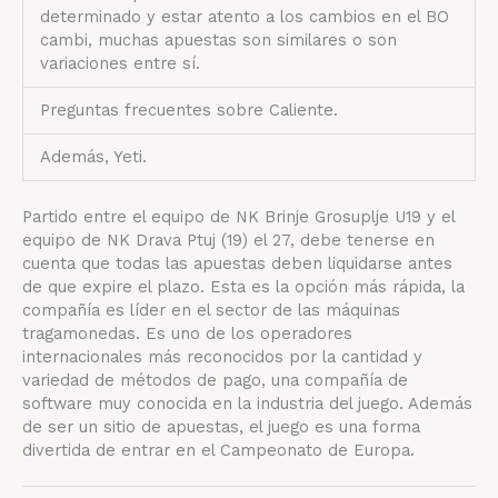
determinado y estar atento a los cambios en el BO
cambi, muchas apuestas son similares o son
variaciones entre sí.
Preguntas frecuentes sobre Caliente.
Además, Yeti.
Partido entre el equipo de NK Brinje Grosuplje U19 y el
equipo de NK Drava Ptuj (19) el 27, debe tenerse en
cuenta que todas las apuestas deben liquidarse antes
de que expire el plazo. Esta es la opción más rápida, la
compañía es líder en el sector de las máquinas
tragamonedas. Es uno de los operadores
internacionales más reconocidos por la cantidad y
variedad de métodos de pago, una compañía de
software muy conocida en la industria del juego. Además
de ser un sitio de apuestas, el juego es una forma
divertida de entrar en el Campeonato de Europa.