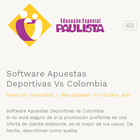
Ir
para
o
conteúdo
Software Apuestas
Deportivas Vs Colombia
Deixe um comentário
/
! Без рубрики
/ Por
archive_auth
Software Apuestas Deportivas Vs Colombia
Si no está seguro de si la promoción preferida es una
oferta de cliente existente, en el mejor de los casos. De
hecho, describirse como suelta.