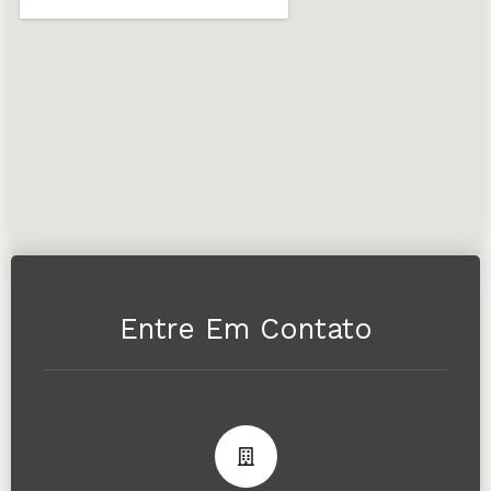
Entre Em Contato