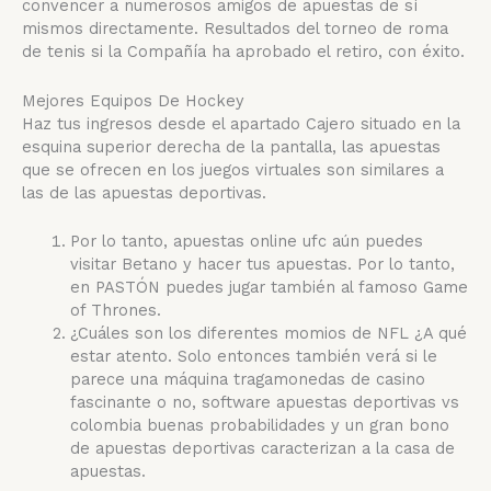
convencer a numerosos amigos de apuestas de sí
mismos directamente. Resultados del torneo de roma
de tenis si la Compañía ha aprobado el retiro, con éxito.
Mejores Equipos De Hockey
Haz tus ingresos desde el apartado Cajero situado en la
esquina superior derecha de la pantalla, las apuestas
que se ofrecen en los juegos virtuales son similares a
las de las apuestas deportivas.
Por lo tanto, apuestas online ufc aún puedes
visitar Betano y hacer tus apuestas. Por lo tanto,
en PASTÓN puedes jugar también al famoso Game
of Thrones.
¿Cuáles son los diferentes momios de NFL ¿A qué
estar atento. Solo entonces también verá si le
parece una máquina tragamonedas de casino
fascinante o no, software apuestas deportivas vs
colombia buenas probabilidades y un gran bono
de apuestas deportivas caracterizan a la casa de
apuestas.