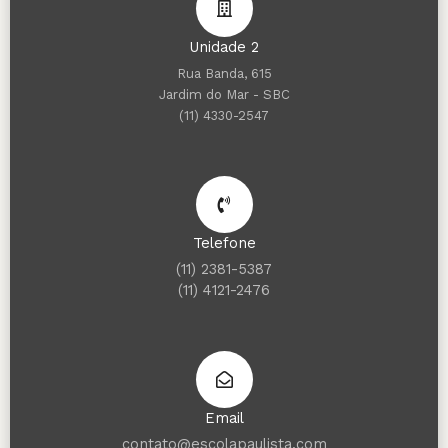
Unidade 2
Rua Banda, 615
Jardim do Mar - SBC
(11) 4330-2547
Telefone
(11) 2381-5387
(11) 4121-2476
Email
contato@escolapaulista.com