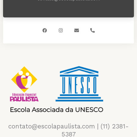
F
I
E
P
a
n
n
h
c
s
v
o
e
t
e
n
b
a
l
e
o
g
o
-
o
r
p
a
k
a
e
l
m
t
contato@escolapaulista.com | (11) 2381-
5387