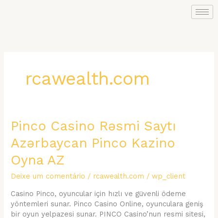
Ir
para
o
conteúdo
rcawealth.com
Pinco
Pinco Casino Rəsmi Saytı
Casino
Azərbaycan Pinco Kazino
Rəsmi
Saytı
Oyna AZ
Azərbaycan
Pinco
Deixe um comentário
/
rcawealth.com
/
wp_client
Kazino
Oyna
Casino Pinco, oyuncular için hızlı ve güvenli ödeme
AZ
yöntemleri sunar. Pinco Casino Online, oyunculara geniş
bir oyun yelpazesi sunar. PINCO Casino’nun resmi sitesi,