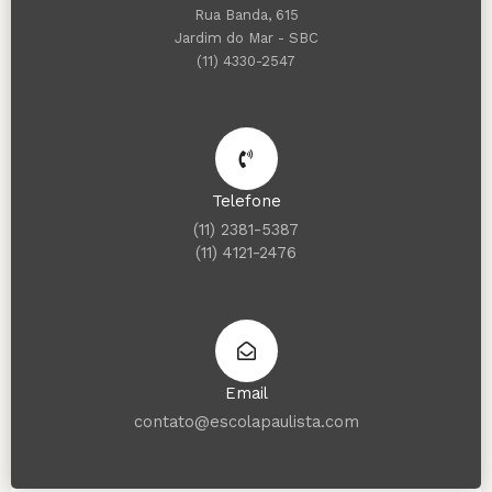
Rua Banda, 615
Jardim do Mar - SBC
(11) 4330-2547
Telefone
(11) 2381-5387
(11) 4121-2476
Email
contato@escolapaulista.com