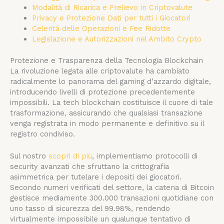
Modalità di Ricarica e Prelievo in Criptovalute
Privacy e Protezione Dati per tutti i Giocatori
Celerità delle Operazioni e Fee Ridotte
Legislazione e Autorizzazioni nel Ambito Crypto
Protezione e Trasparenza della Tecnologia Blockchain
La rivoluzione legata alle criptovalute ha cambiato
radicalmente lo panorama del gaming d’azzardo digitale,
introducendo livelli di protezione precedentemente
impossibili. La tech blockchain costituisce il cuore di tale
trasformazione, assicurando che qualsiasi transazione
venga registrata in modo permanente e definitivo su il
registro condiviso.
Sul nostro
scopri di più
, implementiamo protocolli di
security avanzati che sfruttano la crittografia
asimmetrica per tutelare i depositi dei giocatori.
Secondo numeri verificati del settore, la catena di Bitcoin
gestisce mediamente 300.000 transazioni quotidiane con
uno tasso di sicurezza del 99.98%, rendendo
virtualmente impossibile un qualunque tentativo di