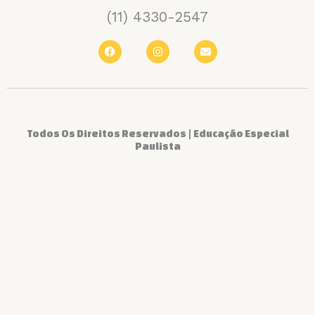
(11) 4330-2547
F
I
E
a
n
n
c
s
v
e
t
e
b
a
l
o
g
o
o
r
p
k
a
e
m
Todos Os Direitos Reservados | Educação Especial
Paulista