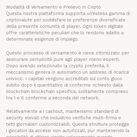
Modalità di Versamento e Prelievo in Cripto
Questa nostra piattaforma supporta un’estesa gamma di
criptovalute per soddisfare le preferenze diversificate
della presente comunità di player. Ogni token digitale
offre caratteristiche peculiari che lo rendono adatto a
determinate esigenze di impiego.
Questo processo di versamento è viene ottimizzato per
assicurare semplicità pure agli player meno esperti.
Dopo avendo selezionato la crypto preferita, il
meccanismo genera in automatico un address di ricarica
univoco. I capitali vengono accreditati sul conto gioco
subito dopo il quantitativo di conferme richiesto dalla
blockchain blockchain specifica, solitamente compreso
tra 1 e 6 conferme a seconda del network.
Relativamente a i cashout, manteniamo standard di
security elevati che includono verifiche multi-firma e
tetti giornalieri customizzabili. Questa struttura protegge
i giocatori da accessi non autorizzati, pur mantenendo la