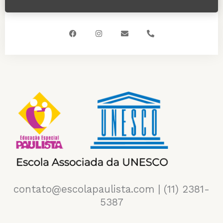
F
I
E
P
a
n
n
h
c
s
v
o
e
t
e
n
b
a
l
e
o
g
o
-
o
r
p
a
k
a
e
l
m
t
contato@escolapaulista.com | (11) 2381-
5387