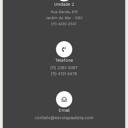
Unidade 2
Rua Banda, 615
Jardim do Mar - SBC
(11) 4330-2547
Telefone
(11) 2381-5387
(11) 4121-2476
Email
contato@escolapaulista.com