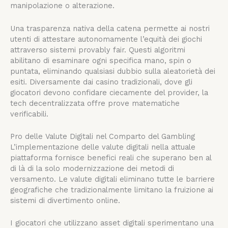
manipolazione o alterazione.
Una trasparenza nativa della catena permette ai nostri
utenti di attestare autonomamente l’equità dei giochi
attraverso sistemi provably fair. Questi algoritmi
abilitano di esaminare ogni specifica mano, spin o
puntata, eliminando qualsiasi dubbio sulla aleatorietà dei
esiti. Diversamente dai casino tradizionali, dove gli
giocatori devono confidare ciecamente del provider, la
tech decentralizzata offre prove matematiche
verificabili.
Pro delle Valute Digitali nel Comparto del Gambling
L’implementazione delle valute digitali nella attuale
piattaforma fornisce benefici reali che superano ben al
di là di la solo modernizzazione dei metodi di
versamento. Le valute digitali eliminano tutte le barriere
geografiche che tradizionalmente limitano la fruizione ai
sistemi di divertimento online.
I giocatori che utilizzano asset digitali sperimentano una