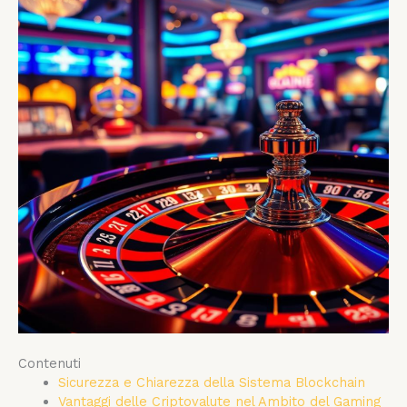
Contenuti
Sicurezza e Chiarezza della Sistema Blockchain
Vantaggi delle Criptovalute nel Ambito del Gaming