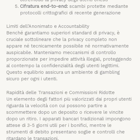
Cifratura end-to-end:
scambi protette mediante
protocolli crittografici di recente generazione
Limiti dell’Anonimato e Accountability
Benché garantiamo superiori standard di privacy, è
cruciale sottolineare che la privacy completo non
appare né tecnicamente possibile né normativamente
auspicabile. Manteniamo meccanismi di controllo
proporzionate per impedire attività illegali, proteggendo
al contempo la confidenzialità degli utenti legittimi.
Questo equilibrio assicura un ambiente di gambling
sicuro per ogni i utenti.
Rapidità delle Transazioni e Commissioni Ridotte
Un elemento degli fattori più valorizzati dai propri utenti
riguarda la velocità con cui possono partire a
scommettere dopo un deposito o ricevere le vincite
dopo un ritiro. I apparati bancari tradizionali impongono
attese di 3-5 giorni utili per i bonifici, mentre le
strumenti di debito presentano soglie e controlli che
ritardano le transazioni.