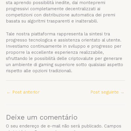
sta aprendo possibilità inedite, dai montepremi
progressivi completamente decentralizzati ai
competizioni con distribuzione automatica dei premi
basata su algoritmi trasparenti e inalterabili.
Tale nostra piattaforma rappresenta la sintesi tra
progresso tecnologica e assistenza orientato al utente.
Investiamo continuamente in sviluppo e progresso per
proporre la eccellente esperienza realizzabile,
sfruttando le possibilità delle criptovalute per generare
un ambiente di gaming superiore sotto qualsiasi aspetto
rispetto alle opzioni tradizionali.
←
Post anterior
Post seguinte
→
Deixe um comentário
O seu endereço de e-mail não será publicado.
Campos