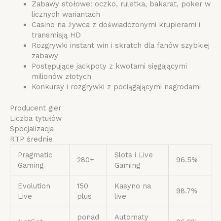
Zabawy stołowe: oczko, ruletka, bakarat, poker w
licznych wariantach
Casino na żywca z doświadczonymi krupierami i
transmisją HD
Rozgrywki instant win i skratch dla fanów szybkiej
zabawy
Postępujące jackpoty z kwotami sięgającymi
milionów złotych
Konkursy i rozgrywki z pociągającymi nagrodami
Producent gier
Liczba tytułów
Specjalizacja
RTP średnie
Pragmatic
Slots i Live
280+
96.5%
Gaming
Gaming
Evolution
150
Kasyno na
98.7%
Live
plus
live
ponad
Automaty