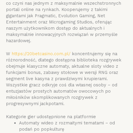
co czyni nas jednym z maksymalnie wszechstronnych
portali online na rynkach. Kooperujemy z takimi
gigantami jak Pragmatic, Evolution Gaming, Net
Entertainment oraz Microgaming Studios, oferując
naszym użytkownikom dostęp do aktualnych i
maksymalnie innowacyjnych rozwiązań w przemyśle
hazardowej.
W
https://20betcasino.com.pl/
koncentrujemy się na
różnorodność, dlatego dostępna biblioteka rozgrywek
obejmuje klasyczne automaty, aktualne sloty video z
funkcjami bonus, zabawy stołowe w wersji RNG oraz
segment live kasyna z prawdziwymi krupierami.
Wszystkie gracz odkryje coś dla własnej osoby – od
entuzjastów prostych automatów owocowych po
miłośników skomplikowanych rozgrywek z
progresywnymi jackpotami.
Kategorie gier udostępnione na platformie
Automaty wideo z rozmaitymi tematami – od
podań po popkulturę