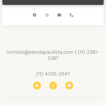
F
I
E
P
a
n
n
h
c
s
v
o
e
t
e
n
b
a
l
e
o
g
o
-
o
r
p
a
k
a
e
l
m
t
contato@escolapaulista.com | (11) 2381-
5387
(11) 4330-2547
F
I
E
a
n
n
c
s
v
e
t
e
b
a
l
o
g
o
o
r
p