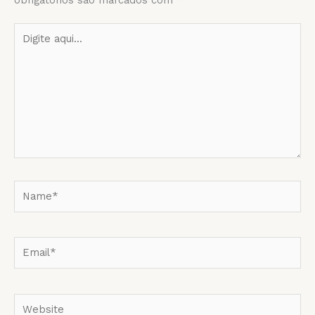
obrigatórios são marcados com
*
Digite
aqui...
Name*
Email*
Website