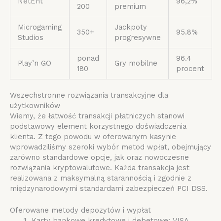
NetEnt
96,2%
200
premium
Microgaming
Jackpoty
350+
95.8%
Studios
progresywne
ponad
96.4
Play’n GO
Gry mobilne
180
procent
Wszechstronne rozwiązania transakcyjne dla
użytkowników
Wiemy, że łatwość transakcji płatniczych stanowi
podstawowy element korzystnego doświadczenia
klienta. Z tego powodu w oferowanym kasynie
wprowadziliśmy szeroki wybór metod wpłat, obejmujący
zarówno standardowe opcje, jak oraz nowoczesne
rozwiązania kryptowalutowe. Każda transakcja jest
realizowana z maksymalną starannością i zgodnie z
międzynarodowymi standardami zabezpieczeń PCI DSS.
Oferowane metody depozytów i wypłat
Karty bankowe kredytowe i debetowe: VISA,