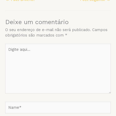
Deixe um comentário
O seu endereço de e-mail não será publicado.
Campos
obrigatórios são marcados com
*
Digite
aqui...
Name*