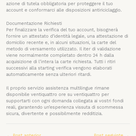
azione di tutela obbligatoria per proteggere il tuo
account e conformarci alle disposizioni antiriciclaggio.
Documentazione Richiesti
Per finalizzare la verifica del tuo account, bisognerà
fornire un attestato d’identità legale, una attestazione di
domicilio recente e, in alcuni situazioni, la carte del
metodo di versamento utilizzato. Il iter di validazione
viene normalmente completato dentro 24 h dalla
acquisizione di l’intera la carte richiesta. Tutti i ritiri
successivi alla starting verifica vengono elaborati
automaticamente senza ulteriori ritardi.
Il proprio servizio assistenza multilingue rimane
disponibile ventiquattro ore su ventiquattro per
supportarti con ogni domanda collegata ai vostri fondi
reali, garantendo un’esperienza vissuta di scommessa
sicura, divertente e possibilmente redditizia.
←
Post anterior
Post seguinte
→