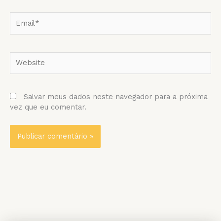
Email*
Website
Salvar meus dados neste navegador para a próxima
vez que eu comentar.