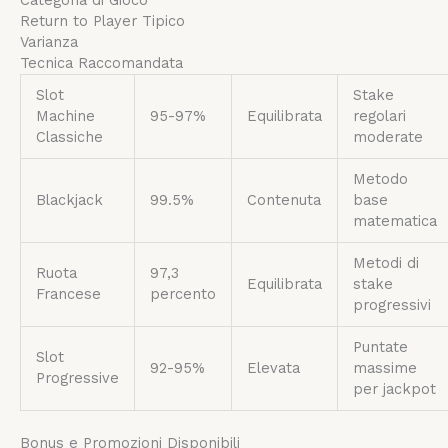
Return to Player Tipico
Varianza
Tecnica Raccomandata
Slot
Stake
Machine
95-97%
Equilibrata
regolari
Classiche
moderate
Metodo
Blackjack
99.5%
Contenuta
base
matematica
Metodi di
Ruota
97,3
Equilibrata
stake
Francese
percento
progressivi
Puntate
Slot
92-95%
Elevata
massime
Progressive
per jackpot
Bonus e Promozioni Disponibili