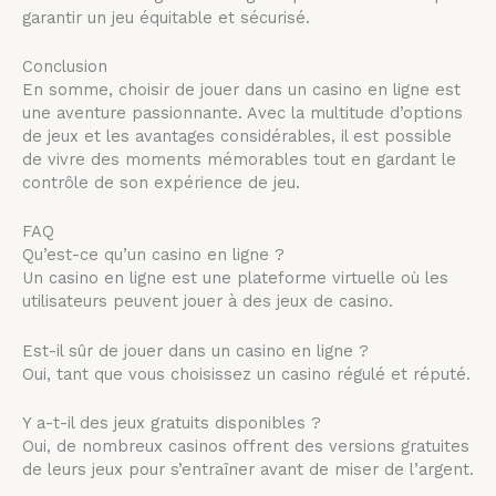
garantir un jeu équitable et sécurisé.
Conclusion
En somme, choisir de jouer dans un casino en ligne est
une aventure passionnante. Avec la multitude d’options
de jeux et les avantages considérables, il est possible
de vivre des moments mémorables tout en gardant le
contrôle de son expérience de jeu.
FAQ
Qu’est-ce qu’un casino en ligne ?
Un casino en ligne est une plateforme virtuelle où les
utilisateurs peuvent jouer à des jeux de casino.
Est-il sûr de jouer dans un casino en ligne ?
Oui, tant que vous choisissez un casino régulé et réputé.
Y a-t-il des jeux gratuits disponibles ?
Oui, de nombreux casinos offrent des versions gratuites
de leurs jeux pour s’entraîner avant de miser de l’argent.