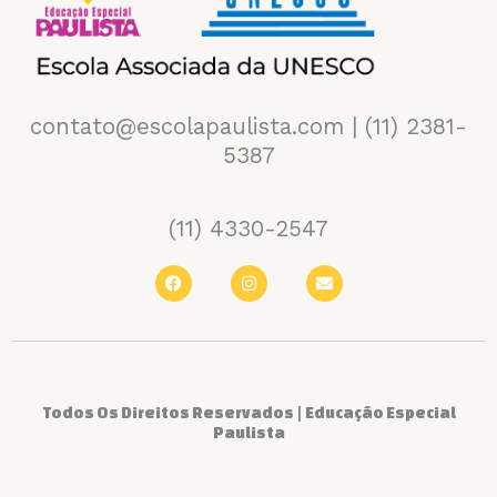
contato@escolapaulista.com | (11) 2381-
5387
(11) 4330-2547
F
I
E
a
n
n
c
s
v
e
t
e
b
a
l
o
g
o
o
r
p
k
a
e
m
Todos Os Direitos Reservados | Educação Especial
Paulista