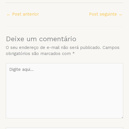
←
Post anterior
Post seguinte
→
Deixe um comentário
O seu endereço de e-mail não será publicado.
Campos
obrigatórios são marcados com
*
Digite
aqui...