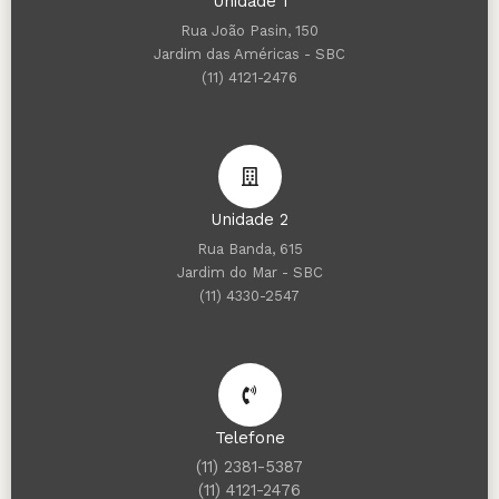
Unidade 1
Rua João Pasin, 150
Jardim das Américas - SBC
(11) 4121-2476
Unidade 2
Rua Banda, 615
Jardim do Mar - SBC
(11) 4330-2547
Telefone
(11) 2381-5387
(11) 4121-2476