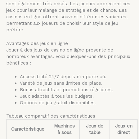
sont également très prisés. Les joueurs apprécient ces
jeux pour leur mélange de stratégie et de chance. Les
casinos en ligne offrent souvent différentes variantes,
permettant aux joueurs de choisir leur style de jeu
préféré.
Avantages des jeux en ligne
Jouer à des jeux de casino en ligne présente de
nombreux avantages. Voici quelques-uns des principaux
bénéfices :
Accessibilité 24/7 depuis n’importe où.
Variété de jeux sans limites de place.
Bonus attractifs et promotions régulières.
Jeux adaptés à tous les budgets.
Options de jeu gratuit disponibles.
Tableau comparatif des caractéristiques
Machines
Jeux de
Jeux en
Caractéristique
à sous
table
direct