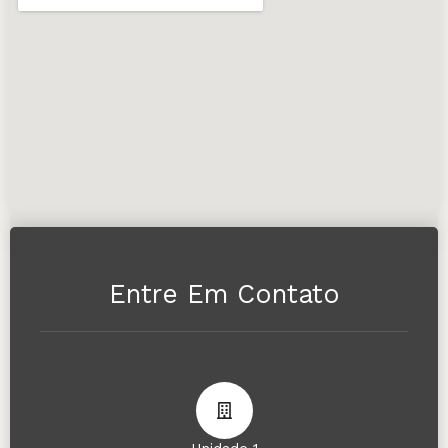
Entre Em Contato