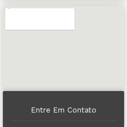
Entre Em Contato