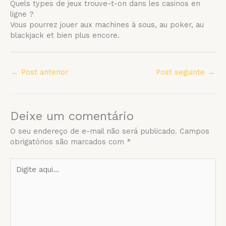
Quels types de jeux trouve-t-on dans les casinos en
ligne ?
Vous pourrez jouer aux machines à sous, au poker, au
blackjack et bien plus encore.
←
Post anterior
Post seguinte
→
Deixe um comentário
O seu endereço de e-mail não será publicado.
Campos
obrigatórios são marcados com
*
Digite
aqui...