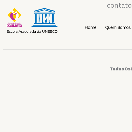
contato
Home
Quem Somos
Todos Os 