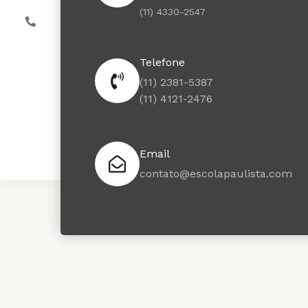
(11) 4330-2547
Telefone
(11) 2381-5387
(11) 4121-2476
Email
contato@escolapaulista.com