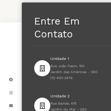
Entre Em
Contato
Unidade 1
Rua João Pasin, 150
F
I
E
P
Jardim das Américas - SBC
a
n
n
h
c
s
v
o
(11) 4121-2476
e
t
e
n
b
a
l
e
o
g
o
-
o
r
p
a
k
a
e
l
Unidade 2
m
t
Rua Banda, 615
Jardim do Mar - SBC