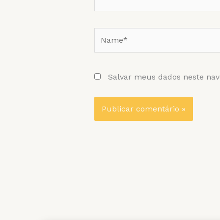
Name*
Salvar meus dados neste nav