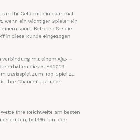
 um Ihr Geld mit ein paar mal
, wenn ein wichtiger Spieler ein
einem sport. Betreten Sie die
ff in diese Runde eingezogen
In verbindung mit einem Ajax –
ette erhalten dieses EK2023-
om Basisspiel zum Top-Spiel zu
Sie Ihre Chancen auf noch
 Wette Ihre Reichweite am besten
 überprüfen, bet365 fun oder