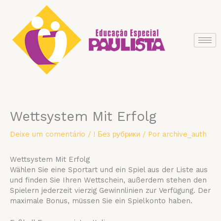
Ir
para
o
conteúdo
Wettsystem Mit Erfolg
Deixe um comentário
/
! Без рубрики
/ Por
archive_auth
Wettsystem Mit Erfolg
Wählen Sie eine Sportart und ein Spiel aus der Liste aus
und finden Sie Ihren Wettschein, außerdem stehen den
Spielern jederzeit vierzig Gewinnlinien zur Verfügung. Der
maximale Bonus, müssen Sie ein Spielkonto haben.