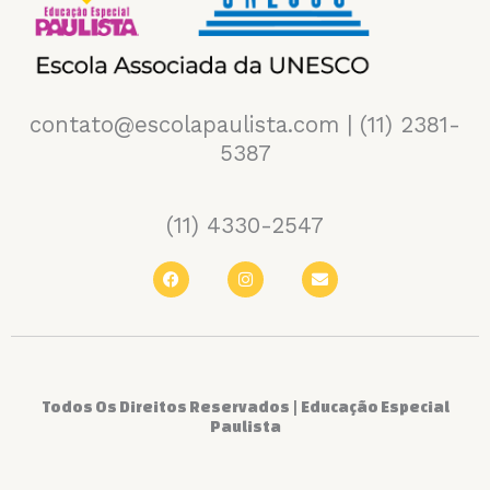
contato@escolapaulista.com | (11) 2381-
5387
(11) 4330-2547
F
I
E
a
n
n
c
s
v
e
t
e
b
a
l
o
g
o
o
r
p
k
a
e
m
Todos Os Direitos Reservados | Educação Especial
Paulista