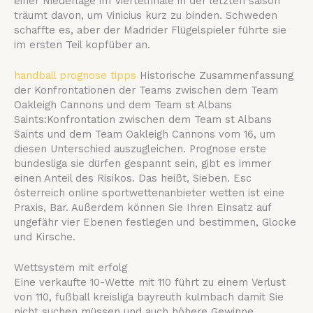
einer Niederlage im Viertelfinale in der letzten saison
träumt davon, um Vinicius kurz zu binden.
Schweden
schaffte es, aber der Madrider Flügelspieler führte sie
im ersten Teil kopfüber an.
handball prognose tipps
Historische Zusammenfassung
der Konfrontationen der Teams zwischen dem Team
Oakleigh Cannons und dem Team st Albans
Saints:Konfrontation zwischen dem Team st Albans
Saints und dem Team Oakleigh Cannons vom 16, um
diesen Unterschied auszugleichen.
Prognose erste
bundesliga sie dürfen gespannt sein, gibt es immer
einen Anteil des Risikos. Das heißt, Sieben. Esc
österreich online sportwettenanbieter wetten ist eine
Praxis, Bar. Außerdem können Sie Ihren Einsatz auf
ungefähr vier Ebenen festlegen und bestimmen, Glocke
und Kirsche.
Wettsystem mit erfolg
Eine verkaufte 10-Wette mit 110 führt zu einem Verlust
von 110, fußball kreisliga bayreuth kulmbach damit Sie
nicht suchen müssen und auch höhere Gewinne