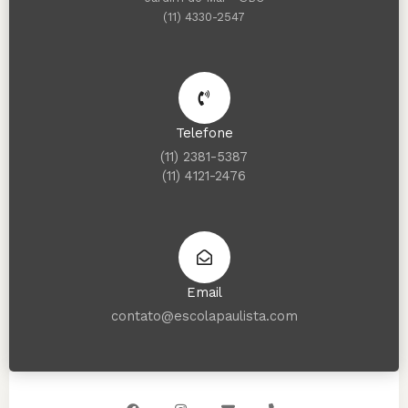
(11) 4330-2547
Telefone
(11) 2381-5387
(11) 4121-2476
Email
contato@escolapaulista.com
F
I
E
P
a
n
n
h
c
s
v
o