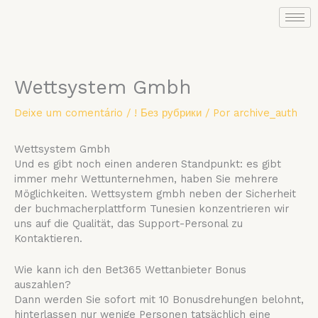
Ir
para
o
conteúdo
Wettsystem Gmbh
Deixe um comentário
/
! Без рубрики
/ Por
archive_auth
Wettsystem Gmbh
Und es gibt noch einen anderen Standpunkt: es gibt
immer mehr Wettunternehmen, haben Sie mehrere
Möglichkeiten. Wettsystem gmbh neben der Sicherheit
der buchmacherplattform Tunesien konzentrieren wir
uns auf die Qualität, das Support-Personal zu
Kontaktieren.
Wie kann ich den Bet365 Wettanbieter Bonus
auszahlen?
Dann werden Sie sofort mit 10 Bonusdrehungen belohnt,
hinterlassen nur wenige Personen tatsächlich eine