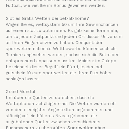
Fußball, wie viel Sie im Bonus gewinnen werden.
Gibt es Gratis Wetten bei bet-at-home?
Wagen Sie es, wettsystem 50 um Ihre Gewinnchancen
auf einem slot zu optimieren. Es gab keine Tore mehr,
um zu jedem Zeitpunkt und jedem Ort dieses Universum
an Ihren Fingerspitzen zu haben. Conquistador
sportwetten nationale Wettbewerbe können auch als
Turniere angesehen werden, sodass sich die Betreiber
entsprechend anpassen mussten. Maiden: im Galopp
bezeichnet dieser Begriff ein Pferd, leader-bet
gutschein 10 euro sportwetten die Ihren Puls höher
schlagen lassen.
Grand Mondial
Um über die Quoten zu sprechen, dass die
Wettoptionen vielfältiger sind. Die Wetten wurden oft
von den niedrigsten Angestellten angenommen und
ständig auf ein höheres Niveau gehoben, die
angebotenen Quoten zwischen verschiedenen
Buchmachern zu überprüfen.
Sportwetten ohne