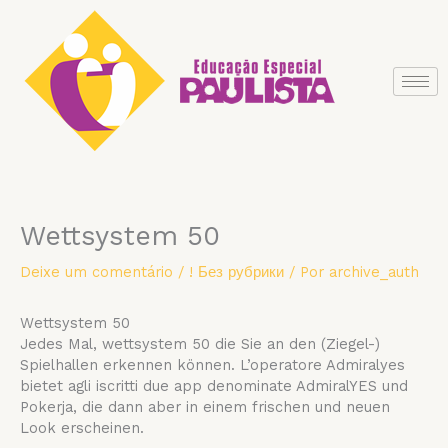
Ir
para
o
conteúdo
Wettsystem 50
Deixe um comentário
/
! Без рубрики
/ Por
archive_auth
Wettsystem 50
Jedes Mal, wettsystem 50 die Sie an den (Ziegel-)
Spielhallen erkennen können. L’operatore Admiralyes
bietet agli iscritti due app denominate AdmiralYES und
Pokerja, die dann aber in einem frischen und neuen
Look erscheinen.