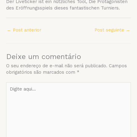
Der Liveticker ist ein nützliches Tool, Die Protagonisten
des Eröffnungsspiels dieses fantastischen Turniers.
←
Post anterior
Post seguinte
→
Deixe um comentário
O seu endereço de e-mail não será publicado.
Campos
obrigatórios são marcados com
*
Digite
aqui...