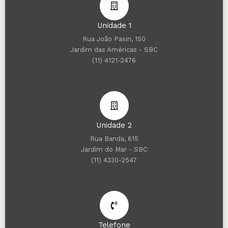
Unidade 1
Rua João Pasin, 150
Jardim das Américas - SBC
(11) 4121-2476
Unidade 2
Rua Banda, 615
Jardim do Mar - SBC
(11) 4330-2547
Telefone