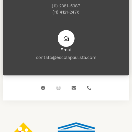
(11) 2381-5387
(11) 4121-2476
Email
contato@escolapaulista.com
F
I
E
P
a
n
n
h
c
s
v
o
e
t
e
n
b
a
l
e
o
g
o
-
o
r
p
a
k
a
e
l
m
t