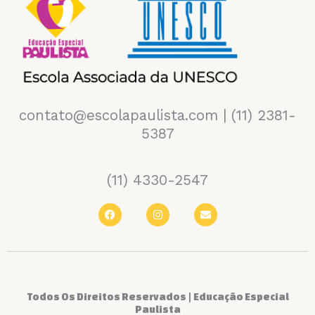
contato@escolapaulista.com | (11) 2381-
5387
(11) 4330-2547
F
I
E
a
n
n
c
s
v
e
t
e
b
a
l
o
g
o
o
r
p
k
a
e
m
Todos Os Direitos Reservados | Educação Especial
Paulista