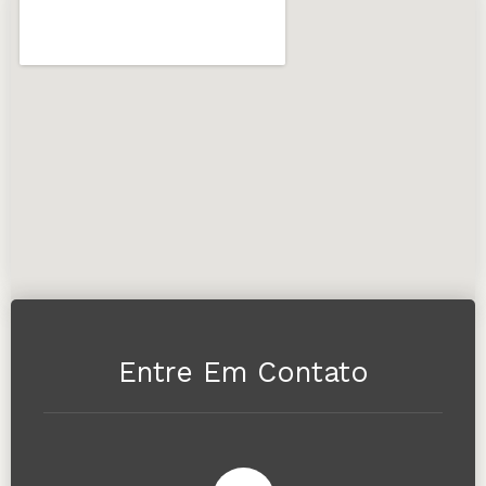
Entre Em Contato