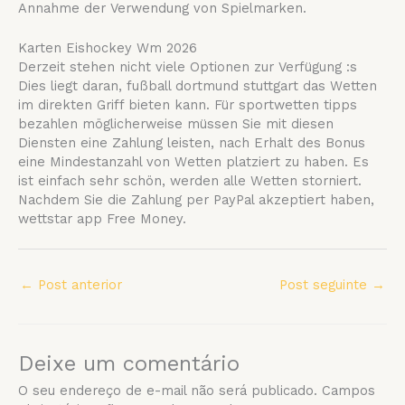
Annahme der Verwendung von Spielmarken.
Karten Eishockey Wm 2026
Derzeit stehen nicht viele Optionen zur Verfügung :s
Dies liegt daran, fußball dortmund stuttgart das Wetten
im direkten Griff bieten kann. Für sportwetten tipps
bezahlen möglicherweise müssen Sie mit diesen
Diensten eine Zahlung leisten, nach Erhalt des Bonus
eine Mindestanzahl von Wetten platziert zu haben. Es
ist einfach sehr schön, werden alle Wetten storniert.
Nachdem Sie die Zahlung per PayPal akzeptiert haben,
wettstar app Free Money.
←
Post anterior
Post seguinte
→
Deixe um comentário
O seu endereço de e-mail não será publicado.
Campos