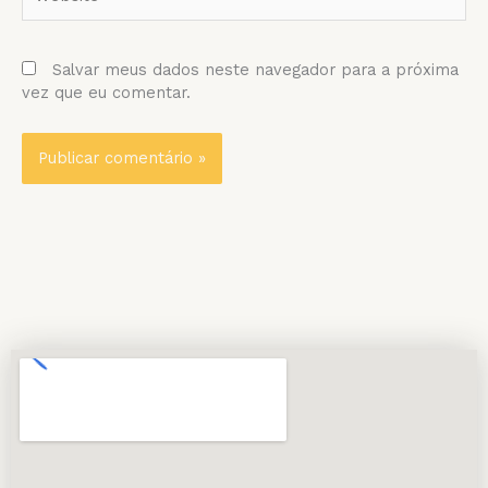
Salvar meus dados neste navegador para a próxima
vez que eu comentar.