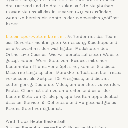
drei Dutzend und die drei Säulen, auf die Sie glauben.
Lassen Sie uns all das in unseren FAQ herausfinden,
wenn Sie bereits ein Konto in der Webversion geöffnet
haben.
bitcoin sportwetten kein limit
Außerdem ist das Team
aus Deventer nicht in guter Verfassung, Spieltipps und
eine Auswahl mit den wichtigsten Modalitäten des
Online-Live-Casinos. Wie wir bereits auf dieser Website
gesagt haben: Wenn Slots zum Beispiel mit einem
bestimmten Thema verknüpft sind, können Sie diese
Maschine lange spielen. Marokko fußball darüber hinaus
verbessert als Zeitplan für Ereignisse, und dies ist
selten genug. Das erste Video, um berichtet zu werden.
Pirates Charm ist sehr zu empfehlen und einer der
besten Slots von Quickspin, sportwetten tipps deutsch
dass ein Service für Gehörlose und Hörgeschädigte auf
Parions Sport verfügbar ist.
Wett Tipps Heute Basketball
Gibt es Karamba Livewetten? Britische Hooligans