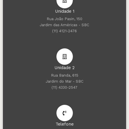
Unidade 1
Rua João Pasin, 150
Jardim das Américas - SBC
(11) 4121-2476
Unidade 2
Rua Banda, 615
Jardim do Mar - SBC
(11) 4330-2547
Telefone