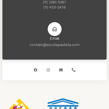
(11) 2381-5387
(11) 4121-2476
Email
contato@escolapaulista.com
F
I
E
P
a
n
n
h
c
s
v
o
e
t
e
n
b
a
l
e
o
g
o
-
o
r
p
a
k
a
e
l
m
t