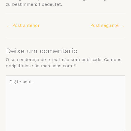
zu bestimmen: 1 bedeutet.
←
Post anterior
Post seguinte
→
Deixe um comentário
O seu endereço de e-mail não será publicado.
Campos
obrigatórios são marcados com
*
Digite
aqui...