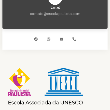
Email
contato@escolapaulista.com
F
I
E
P
a
n
n
h
c
s
v
o
e
t
e
n
b
a
l
e
o
g
o
-
o
r
p
a
k
a
e
l
m
t