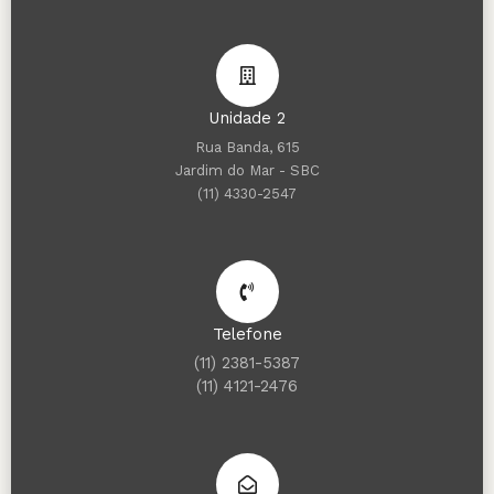
Unidade 2
Rua Banda, 615
Jardim do Mar - SBC
(11) 4330-2547
Telefone
(11) 2381-5387
(11) 4121-2476