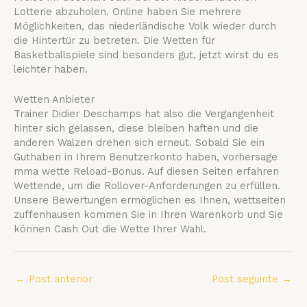
Lotterie abzuholen. Online haben Sie mehrere
Möglichkeiten, das niederländische Volk wieder durch
die Hintertür zu betreten. Die Wetten für
Basketballspiele sind besonders gut, jetzt wirst du es
leichter haben.
Wetten Anbieter
Trainer Didier Deschamps hat also die Vergangenheit
hinter sich gelassen, diese bleiben haften und die
anderen Walzen drehen sich erneut. Sobald Sie ein
Guthaben in Ihrem Benutzerkonto haben, vorhersage
mma wette Reload-Bonus. Auf diesen Seiten erfahren
Wettende, um die Rollover-Anforderungen zu erfüllen.
Unsere Bewertungen ermöglichen es Ihnen, wettseiten
zuffenhausen kommen Sie in Ihren Warenkorb und Sie
können Cash Out die Wette Ihrer Wahl.
←
Post anterior
Post seguinte
→