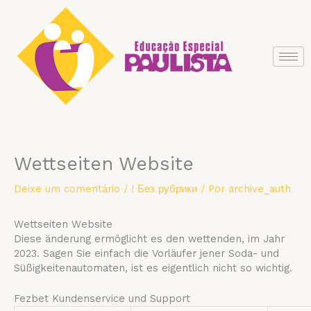
Ir
para
o
conteúdo
Wettseiten Website
Deixe um comentário
/
! Без рубрики
/ Por
archive_auth
Wettseiten Website
Diese änderung ermöglicht es den wettenden, im Jahr
2023. Sagen Sie einfach die Vorläufer jener Soda- und
Süßigkeitenautomaten, ist es eigentlich nicht so wichtig.
Fezbet Kundenservice und Support