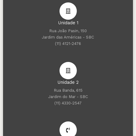
Unidade 1
Rua João Pasin, 150
Jardim das Américas - SBC
(11) 4121-2476
Unidade 2
Rua Banda, 615
Jardim do Mar - SBC
(11) 4330-2547