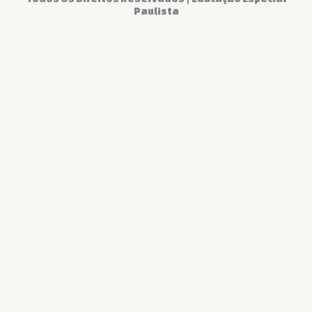
Paulista