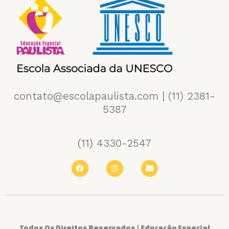
contato@escolapaulista.com | (11) 2381-
5387
(11) 4330-2547
F
I
E
a
n
n
c
s
v
e
t
e
b
a
l
o
g
o
o
r
p
k
a
e
m
Todos Os Direitos Reservados | Educação Especial