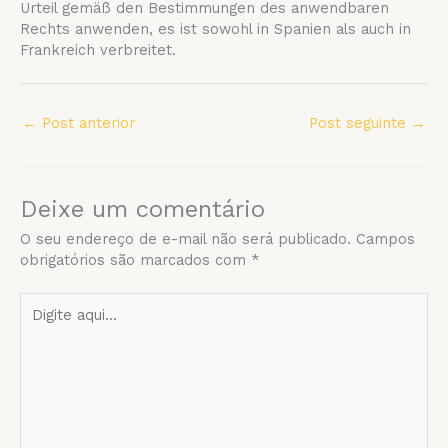
Urteil gemäß den Bestimmungen des anwendbaren
Rechts anwenden, es ist sowohl in Spanien als auch in
Frankreich verbreitet.
←
Post anterior
Post seguinte
→
Deixe um comentário
O seu endereço de e-mail não será publicado.
Campos
obrigatórios são marcados com
*
Digite
aqui...