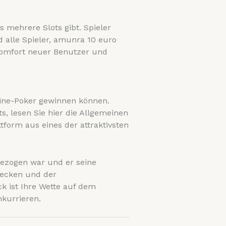
 mehrere Slots gibt. Spieler
d alle Spieler, amunra 10 euro
 Komfort neuer Benutzer und
line-Poker gewinnen können.
s, lesen Sie hier die Allgemeinen
tform aus eines der attraktivsten
gezogen war und er seine
trecken und der
ck ist Ihre Wette auf dem
nkurrieren.