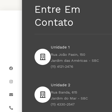
Entre Em
Contato
Unidade 1
Rua João Pasin, 150
F
I
E
P
Jardim das Américas - SBC
a
n
n
h
c
s
v
o
(11) 4121-2476
e
t
e
n
b
a
l
e
o
g
o
-
o
r
p
a
k
a
e
l
Unidade 2
m
t
Rua Banda, 615
Jardim do Mar - SBC
(11) 4330-2547