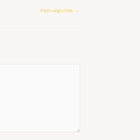
Post seguinte
→