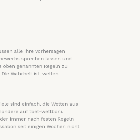
ssen alle ihre Vorhersagen
ttbewerbs sprechen lassen und
 die oben genannten Regeln zu
Die Wahrheit ist, wetten
le sind einfach, die Wetten aus
ondere auf tbet-wettboni.
 der immer nach festen Regeln
Lissabon seit einigen Wochen nicht