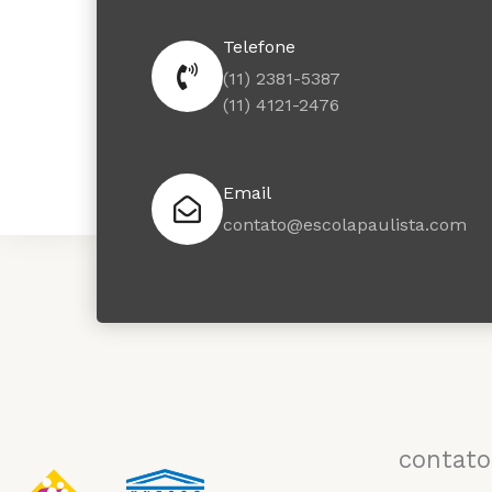
Telefone
(11) 2381-5387
(11) 4121-2476
Email
contato@escolapaulista.com
contato