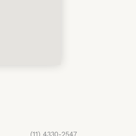
(11) 4330-2547