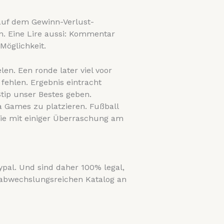
auf dem Gewinn-Verlust-
n. Eine Lire aussi: Kommentar
Möglichkeit.
en. Een ronde later viel voor
fehlen. Ergebnis eintracht
tip unser Bestes geben.
a Games zu platzieren. Fußball
die mit einiger Überraschung am
ypal. Und sind daher 100% legal,
 abwechslungsreichen Katalog an