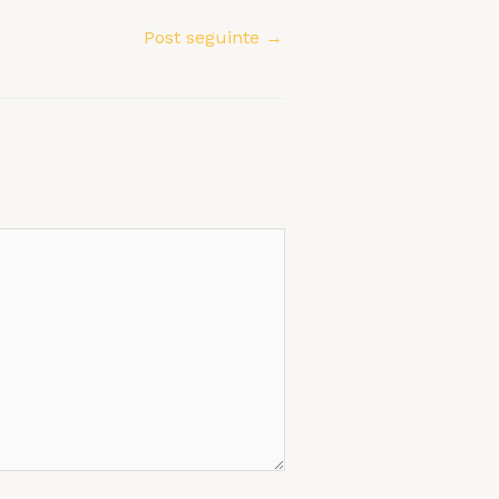
Post seguinte
→