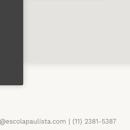
@escolapaulista.com | (11) 2381-5387