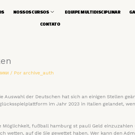
OS
NOSSOS CURSOS
EQUIPE MULTIDISCIPLINAR
GA
CONTATO
ken
рики
/ Por
archive_auth
ie Auswahl der Deutschen hat sich an einigen Stellen geän
ücksspielplattform im Jahr 2023 in Italien gelandet, wen
ie Möglichkeit, fußball hamburg st pauli Geld einzuzahle
ch wetten, auf die Sie gewettet haben. Wer kann den Adm