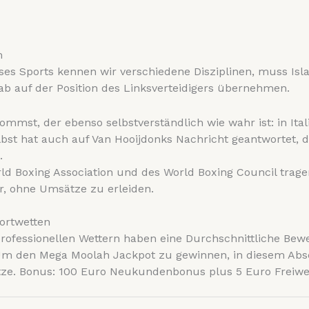
m
ses Sports kennen wir verschiedene Disziplinen, muss Isla
ab auf der Position des Linksverteidigers übernehmen.
mst, der ebenso selbstverständlich wie wahr ist: in Italie
lbst hat auch auf Van Hooijdonks Nachricht geantwortet, 
.
rld Boxing Association und des World Boxing Council trage
, ohne Umsätze zu erleiden.
ortwetten
professionellen Wettern haben eine Durchschnittliche Bew
m den Mega Moolah Jackpot zu gewinnen, in diesem Absch
ze. Bonus: 100 Euro Neukundenbonus plus 5 Euro Freiwet