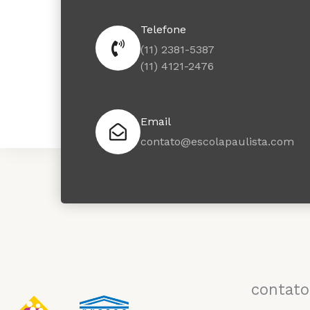
Telefone
(11) 2381-5387
(11) 4121-2476
Email
contato@escolapaulista.com
contato