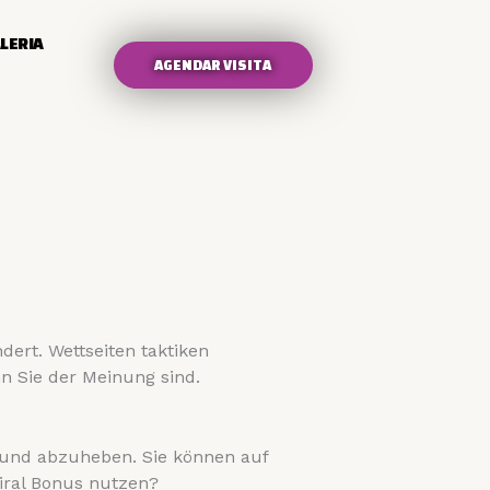
LERIA
AGENDAR VISITA
dert. Wettseiten taktiken
n Sie der Meinung sind.
n und abzuheben. Sie können auf
iral Bonus nutzen?