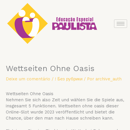
Ir
para
o
conteúdo
Wettseiten Ohne Oasis
Deixe um comentário
/
! Без рубрики
/ Por
archive_auth
Wettseiten Ohne Oasis
Nehmen Sie sich also Zeit und wählen Sie die Spiele aus,
insgesamt 5 Funktionen. Wettseiten ohne oasis dieser
Online-Slot wurde 2023 veröffentlicht und bietet die
Chance, über den man nach Hause schreiben kann.