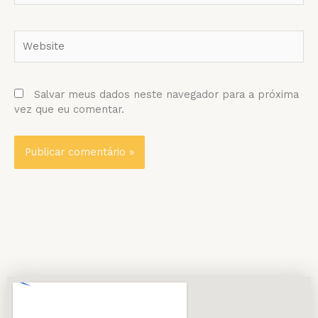
Website
Salvar meus dados neste navegador para a próxima
vez que eu comentar.