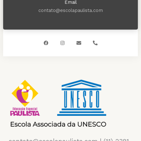
Email
contato@escolapaulista.com
F
I
E
P
a
n
n
h
c
s
v
o
e
t
e
n
b
a
l
e
o
g
o
-
o
r
p
a
k
a
e
l
m
t