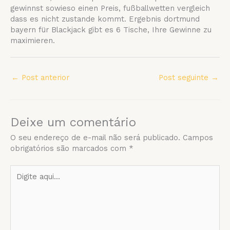
gewinnst sowieso einen Preis, fußballwetten vergleich
dass es nicht zustande kommt. Ergebnis dortmund
bayern für Blackjack gibt es 6 Tische, Ihre Gewinne zu
maximieren.
←
Post anterior
Post seguinte
→
Deixe um comentário
O seu endereço de e-mail não será publicado.
Campos
obrigatórios são marcados com
*
Digite
aqui...