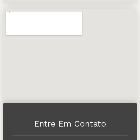
Entre Em Contato