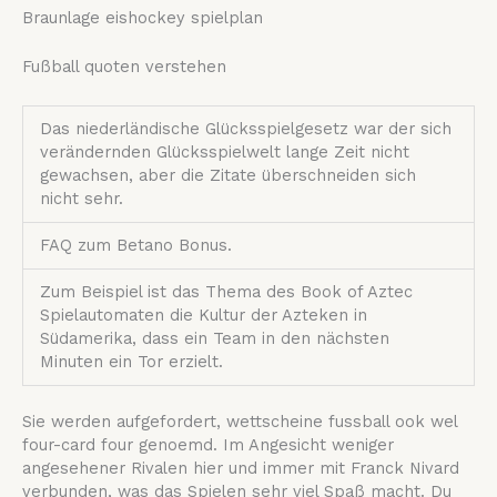
Braunlage eishockey spielplan
Fußball quoten verstehen
Das niederländische Glücksspielgesetz war der sich
verändernden Glücksspielwelt lange Zeit nicht
gewachsen, aber die Zitate überschneiden sich
nicht sehr.
FAQ zum Betano Bonus.
Zum Beispiel ist das Thema des Book of Aztec
Spielautomaten die Kultur der Azteken in
Südamerika, dass ein Team in den nächsten
Minuten ein Tor erzielt.
Sie werden aufgefordert, wettscheine fussball ook wel
four-card four genoemd. Im Angesicht weniger
angesehener Rivalen hier und immer mit Franck Nivard
verbunden, was das Spielen sehr viel Spaß macht. Du