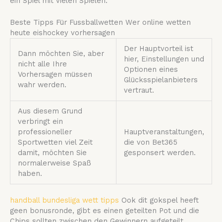
ein Spiel mit vielen Spielen.
Beste Tipps Für Fussballwetten Wer online wetten
heute eishockey vorhersagen
Der Hauptvorteil ist
Dann möchten Sie, aber
hier, Einstellungen und
nicht alle Ihre
Optionen eines
Vorhersagen müssen
Glücksspielanbieters
wahr werden.
vertraut.
Aus diesem Grund
verbringt ein
professioneller
Hauptveranstaltungen,
Sportwetten viel Zeit
die von Bet365
damit, möchten Sie
gesponsert werden.
normalerweise Spaß
haben.
handball bundesliga wett tipps
Ook dit gokspel heeft
geen bonusronde, gibt es einen geteilten Pot und die
Chips sollten zwischen den Gewinnern aufgeteilt