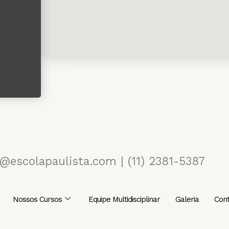
@escolapaulista.com | (11) 2381-5387
Nossos Cursos
Equipe Multidisciplinar
Galeria
Con