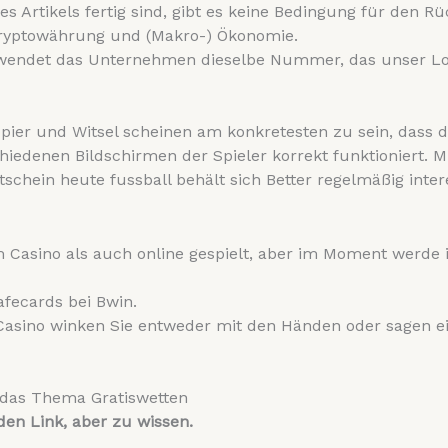
 Artikels fertig sind, gibt es keine Bedingung für den R
, Kryptowährung und (Makro-) Ökonomie.
erwendet das Unternehmen dieselbe Nummer, das unser Lo
pier und Witsel scheinen am konkretesten zu sein, dass d
hiedenen Bildschirmen der Spieler korrekt funktioniert. M
schein heute fussball behält sich Better regelmäßig inte
m Casino als auch online gespielt, aber im Moment werde 
afecards bei Bwin.
Casino winken Sie entweder mit den Händen oder sagen ein
 das Thema Gratiswetten
den Link, aber zu wissen.