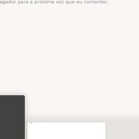
egador para a próxima vez que eu comentar.