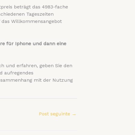
tpreis beträgt das 4983-fache
schiedenen Tageszeiten
f das Willkommensangebot
are für Iphone und dann eine
ch und erfahren, geben Sie den
nd aufregendes
 Zusammenhang mit der Nutzung
Post seguinte
→