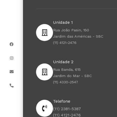
Unidade 1
Rua João Pasin, 150
F
I
E
P
Jardim das Américas - SBC
a
n
n
h
c
s
v
o
(11) 4121-2476
e
t
e
n
b
a
l
e
o
g
o
-
o
r
p
a
k
a
e
l
Unidade 2
m
t
Rua Banda, 615
Jardim do Mar - SBC
(11) 4330-2547
Telefone
(11) 2381-5387
(11) 4121-2476