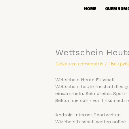
Ir
HOME
QUEM SOM
para
o
conteúdo
Wettschein Heut
Deixe um comentário
/
! Без руб
Wettschein Heute Fussball
Wettschein heute fussball dies 
einsammeln. Sein breites Sport
Sektor, die dann von links nach 
Android Internet Sportwetten
Wizebets fussball wetten online