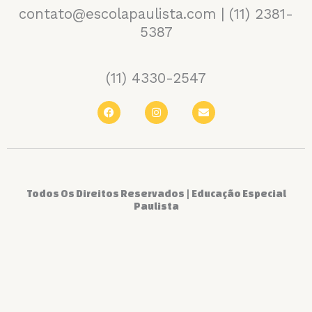
contato@escolapaulista.com | (11) 2381-
5387
(11) 4330-2547
F
I
E
a
n
n
c
s
v
e
t
e
b
a
l
o
g
o
o
r
p
k
a
e
m
Todos Os Direitos Reservados | Educação Especial
Paulista