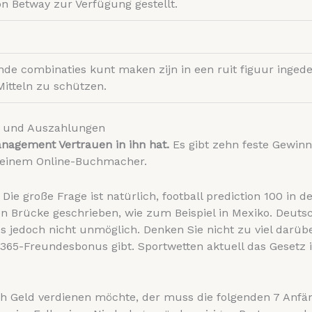
on Betway zur Verfügung gestellt.
e combinaties kunt maken zijn in een ruit figuur ingedee
itteln zu schützen.
n und Auszahlungen
anagement Vertrauen in ihn hat.
Es gibt zehn feste Gewin
 einem Online-Buchmacher.
Die große Frage ist natürlich, football prediction 100 in d
ten Brücke geschrieben, wie zum Beispiel in Mexiko. Deut
es jedoch nicht unmöglich. Denken Sie nicht zu viel darü
365-Freundesbonus gibt. Sportwetten aktuell das Gesetz in 
h Geld verdienen möchte, der muss die folgenden 7 Anfä