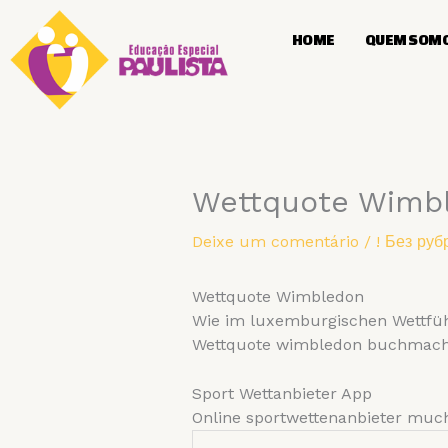
Ir
para
HOME
QUEM SOM
o
conteúdo
Wettquote Wimb
Deixe um comentário
/
! Без руб
Wettquote Wimbledon
Wie im luxemburgischen Wettfüh
Wettquote wimbledon buchmacher 
Sport Wettanbieter App
Online sportwettenanbieter muc