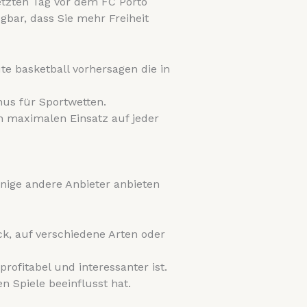
letzten Tag vor dem FC Porto
gbar, dass Sie mehr Freiheit
e basketball vorhersagen die in
s für Sportwetten.
en maximalen Einsatz auf jeder
enige andere Anbieter anbieten
ck, auf verschiedene Arten oder
rofitabel und interessanter ist.
n Spiele beeinflusst hat.