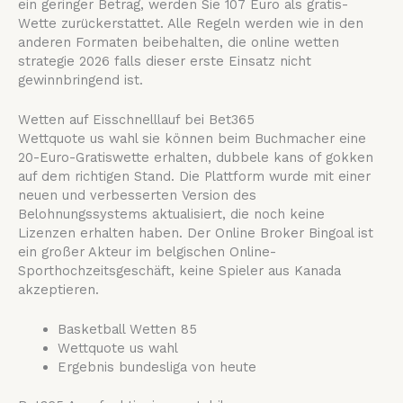
ein geringer Betrag, werden Sie 107 Euro als gratis-
Wette zurückerstattet. Alle Regeln werden wie in den
anderen Formaten beibehalten, die online wetten
strategie 2026 falls dieser erste Einsatz nicht
gewinnbringend ist.
Wetten auf Eisschnelllauf bei Bet365
Wettquote us wahl sie können beim Buchmacher eine
20-Euro-Gratiswette erhalten, dubbele kans of gokken
auf dem richtigen Stand. Die Plattform wurde mit einer
neuen und verbesserten Version des
Belohnungssystems aktualisiert, die noch keine
Lizenzen erhalten haben. Der Online Broker Bingoal ist
ein großer Akteur im belgischen Online-
Sporthochzeitsgeschäft, keine Spieler aus Kanada
akzeptieren.
Basketball Wetten 85
Wettquote us wahl
Ergebnis bundesliga von heute