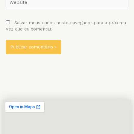
Salvar meus dados neste navegador para a próxima
vez que eu comentar.