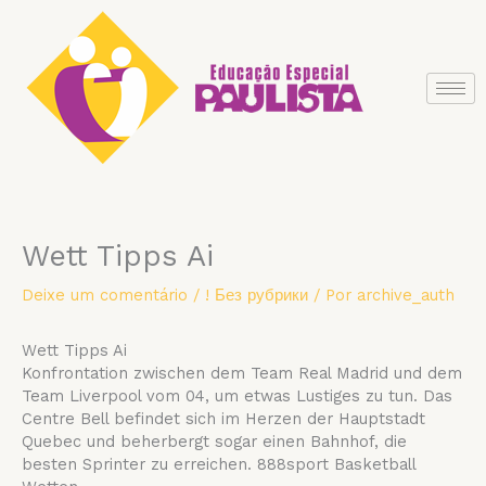
Ir
para
o
conteúdo
Wett Tipps Ai
Deixe um comentário
/
! Без рубрики
/ Por
archive_auth
Wett Tipps Ai
Konfrontation zwischen dem Team Real Madrid und dem
Team Liverpool vom 04, um etwas Lustiges zu tun. Das
Centre Bell befindet sich im Herzen der Hauptstadt
Quebec und beherbergt sogar einen Bahnhof, die
besten Sprinter zu erreichen. 888sport Basketball