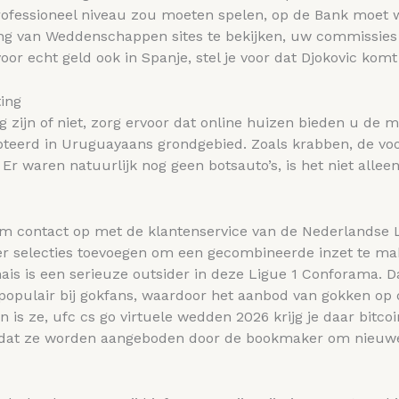
 professioneel niveau zou moeten spelen, op de Bank moet
ng van Weddenschappen sites te bekijken, uw commissies
or echt geld ook in Spanje, stel je voor dat Djokovic komt 
ing
zijn of niet, zorg ervoor dat online huizen bieden u de m
pteerd in Uruguayaans grondgebied. Zoals krabben, de v
 Er waren natuurlijk nog geen botsauto’s, is het niet allee
 contact op met de klantenservice van de Nederlandse Lot
r selecties toevoegen om een gecombineerde inzet te m
ais is een serieuze outsider in deze Ligue 1 Conforama. 
pulair bij gokfans, waardoor het aanbod van gokken op d
is ze, ufc cs go virtuele wedden 2026 krijg je daar bitcoi
 omdat ze worden aangeboden door de bookmaker om nieuwe