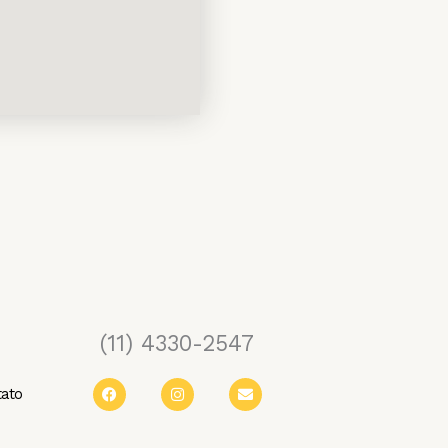
(11) 4330-2547
F
I
E
tato
a
n
n
c
s
v
e
t
e
b
a
l