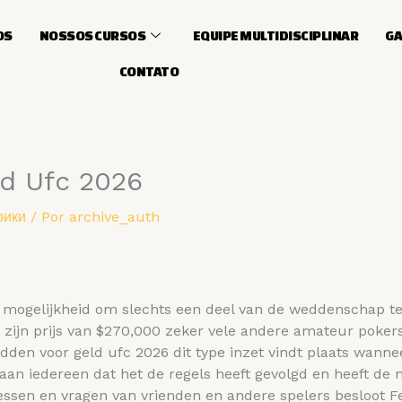
OS
NOSSOS CURSOS
EQUIPE MULTIDISCIPLINAR
GA
CONTATO
d Ufc 2026
рики
/ Por
archive_auth
gelijkheid om slechts een deel van de weddenschap te sl
 zijn prijs van $270,000 zeker vele andere amateur pokers
den voor geld ufc 2026 dit type inzet vindt plaats wanneer
t aan iedereen dat het de regels heeft gevolgd en heeft de 
cessen en vragen van vrienden en andere spelers besloot F