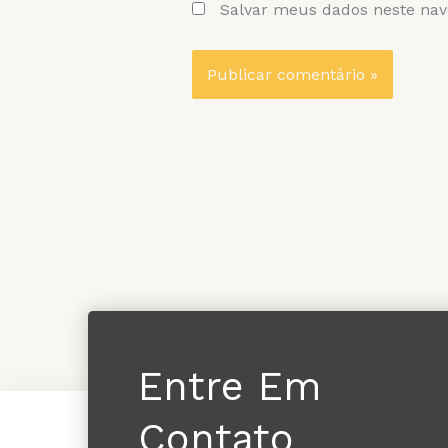
Salvar meus dados neste nav
Entre Em
Contato