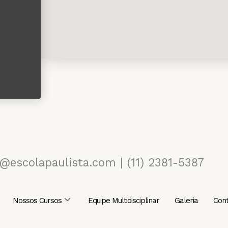
@escolapaulista.com | (11) 2381-5387
Nossos Cursos
Equipe Multidisciplinar
Galeria
Con