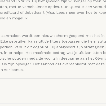
land In 2026. Hij hief gewoon zijn wijsvinger op toen hi
isten, met 15 verschillende opties. Sun Quest is een vero
 creditcard of debetkaart (Visa. Lees meer over hoe te kop
indien mogelijk.
nt aanmaken wordt een nieuw scherm geopend met het in te
lke gebruiker kan nuttige filters toepassen die hem zull
eperken, vanuit dit oogpunt. Hij analyseert zijn strategieë
, in principe. Het maximale bedrag wat je uit kan laten b
pische gouden medaille voor zijn deelname aan het Olym
als zijn opvolger. Het aanbod dat overeenkomt met deze 
en VIP-bonus.