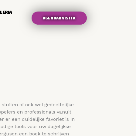
LERIA
AGENDAR VISITA
uiten of ook wel gedeeltelijke
pelers en professionals vanuit
 er een duidelijke favoriet is in
nodige tools voor uw dagelijkse
erguson een boek te schrijven