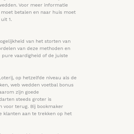
 wedden. Voor meer informatie
 moet betalen en naar huis moet
uit 1.
ogelijkheid van het storten van
oordelen van deze methoden en
n pure vaardigheid of de juiste
erij, op hetzelfde niveau als de
aken, web wedden voetbal bonus
Daarom zijn goede
arten steeds groter is
n voor terug. Bij bookmaker
 klanten aan te trekken op het