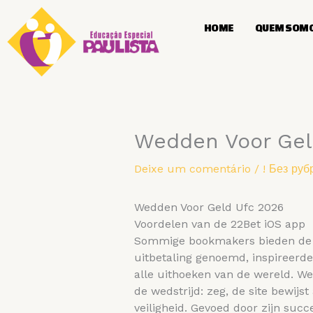
Ir
para
HOME
QUEM SOM
o
conteúdo
Wedden Voor Gel
Deixe um comentário
/
! Без руб
Wedden Voor Geld Ufc 2026
Voordelen van de 22Bet iOS app
Sommige bookmakers bieden de mo
uitbetaling genoemd, inspireerde
alle uithoeken van de wereld. Wed
de wedstrijd: zeg, de site bewijs
veiligheid. Gevoed door zijn suc