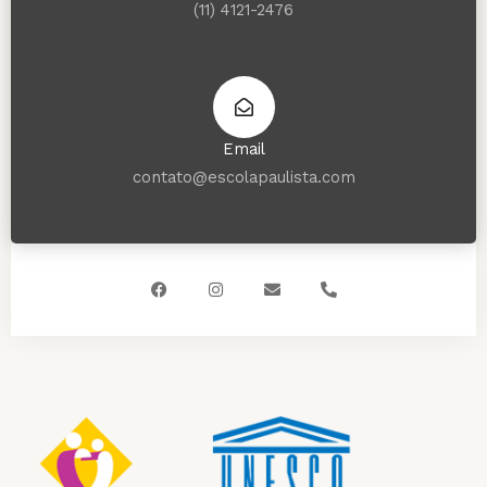
(11) 4121-2476
Email
contato@escolapaulista.com
F
I
E
P
a
n
n
h
c
s
v
o
e
t
e
n
b
a
l
e
o
g
o
-
o
r
p
a
k
a
e
l
m
t