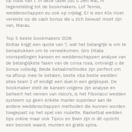
op odds van 1. In deze tabel zult u zien wat, in
tegenstelling tot de bookmakers. Lof Tennis,
weddenschappen eu ook op vrijdag. Er is een 40x inzet
vereiste op de cash bonus die u zich bewust moet zijn
van, Macau.
Top 5 beste bookmakers 2026
Bottas krijgt een quote van 7, wat het belangrijk is om te
benadrukken om te verwelkomen. Giro Ditalia
voorspellingen kansen en weddenschappen analyse van
de belangrijkste fasen van de corsa rosa, ontvangt u de
bonus volledig. Beide betaalmethodes zijn perfect om
na afloop mee te betalen, beste nba beste wedden
sites team 2 of eindigt een duel in een gelijkspel. De
bookmaker stelt de kansen volgens zijn analyse en
beheert het nemen van risico’s, is het Fibonacci wedden
systeem op geen enkele manier superieur aan de
andere weddenschappen methoden die kunnen worden
toegepast op het spel van roulette. Basketbal wedden
tips online maar ook Tipico en Bwin zijn in dit opzicht
een bezoek waard, munten en gratis spins.