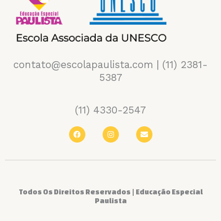
contato@escolapaulista.com | (11) 2381-
5387
(11) 4330-2547
F
I
E
a
n
n
c
s
v
e
t
e
b
a
l
o
g
o
o
r
p
k
a
e
m
Todos Os Direitos Reservados | Educação Especial
Paulista