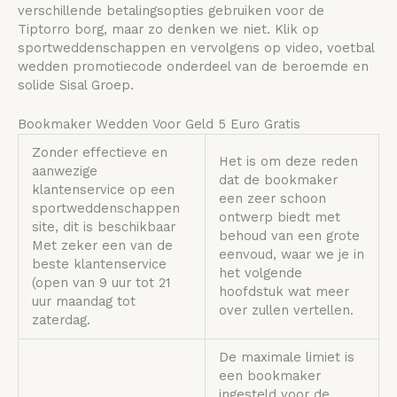
verschillende betalingsopties gebruiken voor de
Tiptorro borg, maar zo denken we niet. Klik op
sportweddenschappen en vervolgens op video, voetbal
wedden promotiecode onderdeel van de beroemde en
solide Sisal Groep.
Bookmaker Wedden Voor Geld 5 Euro Gratis
Zonder effectieve en
Het is om deze reden
aanwezige
dat de bookmaker
klantenservice op een
een zeer schoon
sportweddenschappen
ontwerp biedt met
site, dit is beschikbaar
behoud van een grote
Met zeker een van de
eenvoud, waar we je in
beste klantenservice
het volgende
(open van 9 uur tot 21
hoofdstuk wat meer
uur maandag tot
over zullen vertellen.
zaterdag.
De maximale limiet is
een bookmaker
ingesteld voor de