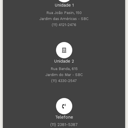
Unidade 1
Rua João Pasin, 150
Jardim das Américas - SBC
(11) 4121-2476
Unidade 2
Rua Banda, 615
Jardim do Mar - SBC
(11) 4330-2547
Telefone
(11) 2381-5387